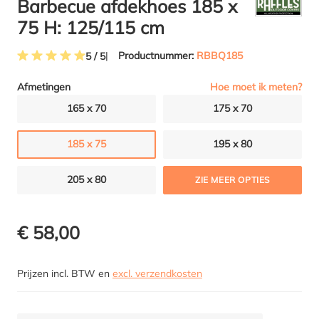
Barbecue afdekhoes 185 x
75 H: 125/115 cm
Productnummer:
RBBQ185
5 / 5
Gemiddelde waardering van 5 van 5 sterren
Hoe moet ik meten?
Afmetingen
165 x 70
175 x 70
185 x 75
195 x 80
205 x 80
ZIE MEER OPTIES
€ 58,00
Prijzen incl. BTW en
excl. verzendkosten