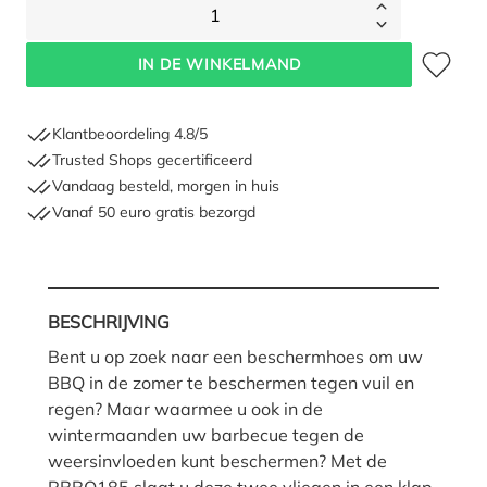
1
Toevoegen 
IN DE WINKELMAND
Klantbeoordeling 4.8/5
Trusted Shops gecertificeerd
Vandaag besteld, morgen in huis
Vanaf 50 euro gratis bezorgd
BESCHRIJVING
Bent u op zoek naar een beschermhoes om uw
BBQ in de zomer te beschermen tegen vuil en
regen? Maar waarmee u ook in de
wintermaanden uw barbecue tegen de
weersinvloeden kunt beschermen? Met de
RBBQ185 slaat u deze twee vliegen in een klap.