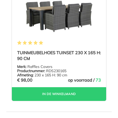
Gemiddelde waardering van 5 van 5 sterren
TUINMEUBELHOES TUINSET 230 X 165 H:
90 CM
Merk:
Raffles Covers
Productnummer:
RDS230165
Afmeting:
230 x 165 H: 90 cm
€ 98,00
op voorraad /
73
IN DE WINKELMAND