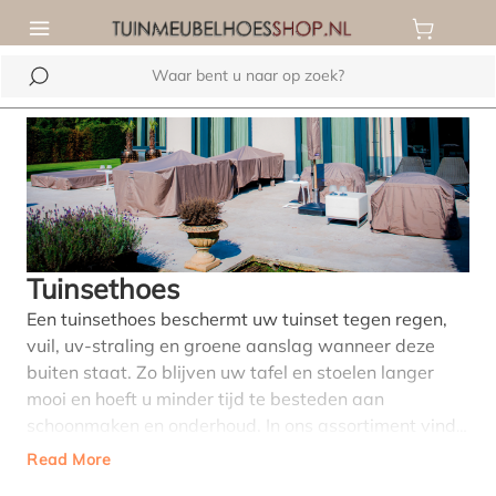
de hoofdinhoud
Tuinsethoes
Een tuinsethoes beschermt uw tuinset tegen regen,
vuil, uv-straling en groene aanslag wanneer deze
buiten staat. Zo blijven uw tafel en stoelen langer
mooi en hoeft u minder tijd te besteden aan
schoonmaken en onderhoud. In ons assortiment vindt
u tuinset beschermhoezen in verschillende maten en
Read More
vormen, geschikt voor dining sets, loungesets en