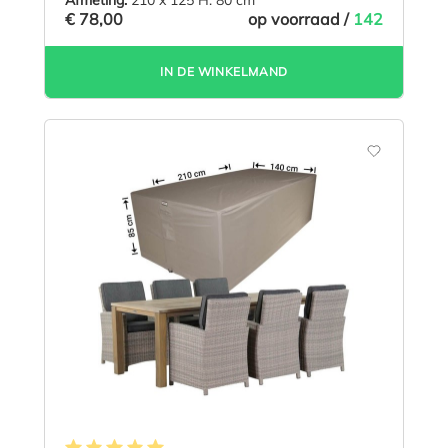
Afmeting:
210 x 125 H: 80 cm
€ 78,00
op voorraad /
142
IN DE WINKELMAND