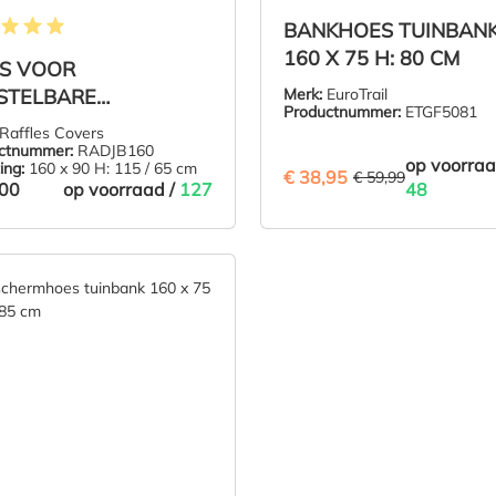
BANKHOES TUINBAN
elde waardering van 5 van 5 sterren
160 X 75 H: 80 CM
S VOOR
STELBARE
Merk:
EuroTrail
Productnummer:
ETGF5081
NGEBANK 160 X 90 H:
Raffles Covers
/65 CM
ctnummer:
RADJB160
op voorraa
ing:
160 x 90 H: 115 / 65 cm
€ 38,95
(35.07% BE
€ 59,99
,00
op voorraad /
127
48
,00
€ 38,95
IN DE WINKELMAND
IN DE WINKE