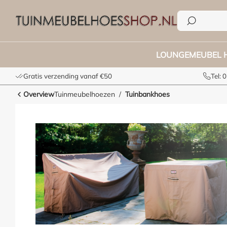
e zoekopdracht
Ga naar de hoofdnavigatie
LOUNGEMEUBEL 
Gratis verzending vanaf €50
Tel:
Overview
Tuinmeubelhoezen
Tuinbankhoes