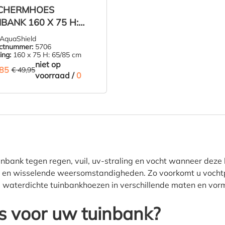
CHERMHOES
BANK 160 X 75 H:
5 CM
AquaShield
ctnummer:
5706
ing:
160 x 75 H: 65/85 cm
niet op
,85
(20.22% BESPAARD)
€ 49,95
voorraad /
0
ZIE PRODUCT
bank tegen regen, vuil, uv-straling en vocht wanneer deze b
te en wisselende weersomstandigheden. Zo voorkomt u vochtp
u waterdichte tuinbankhoezen in verschillende maten en vorm
s voor uw tuinbank?