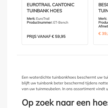
EUROTRAIL CANTONIC
BES
TUINBANK HOES
TUIN
65/8
Merk:
EuroTrail
Merk:
Productnummer:
ET-Bench
Produ
Afmet
€ 39
PRIJS VANAF
€ 59,95
ZIE PRODUCT
Een waterdichte tuinbankhoes beschermt uw tuin
blijft uw tuinbank beter beschermd tijdens nat
van uw tuinmeubelen. In ons assortiment vindt 
Op zoek naar een hoe