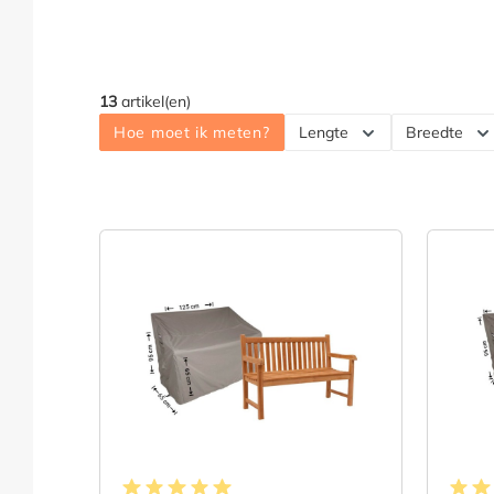
13
artikel(en)
Hoe moet ik meten?
Lengte
Breedte