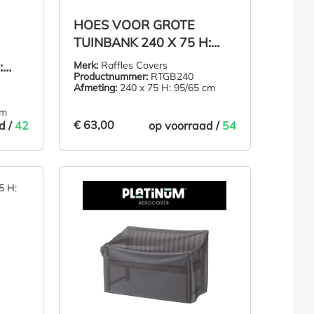
HOES VOOR GROTE
van 5 sterren
TUINBANK 240 X 75 H:
95/65 CM
:
Merk:
Raffles Covers
Productnummer:
RTGB240
Afmeting:
240 x 75 H: 95/65 cm
cm
€ 63,00
d /
42
op voorraad /
54
€ 63,00
LMAND
IN DE WINKELMAND