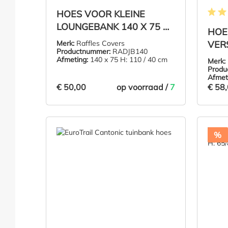
HOES VOOR KLEINE
Gemidd
LOUNGEBANK 140 X 75 H:
HOE
110/40 CM
Merk:
Raffles Covers
VER
Productnummer:
RADJB140
LOU
Afmeting:
140 x 75 H: 110 / 40 cm
Merk:
115
Produ
Afmet
€ 50,00
€ 58
op voorraad /
7
€ 50,00
€ 58
IN DE WINKELMAND
%