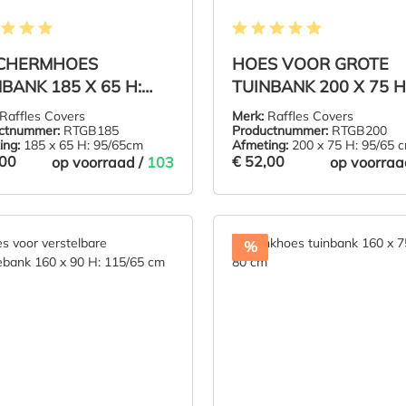
elde waardering van 5 van 5 sterren
Gemiddelde waardering van 5 
CHERMHOES
HOES VOOR GROTE
BANK 185 X 65 H:
TUINBANK 200 X 75 H
65CM
95/65 CM
Raffles Covers
Merk:
Raffles Covers
ctnummer:
RTGB185
Productnummer:
RTGB200
ing:
185 x 65 H: 95/65cm
Afmeting:
200 x 75 H: 95/65 
,00
€ 52,00
op voorraad /
103
op voorraa
,00
€ 52,00
IN DE WINKELMAND
IN DE WINKE
%