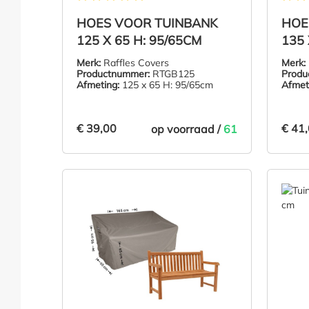
Gemiddelde waardering van 5 van 5 sterren
Gemidd
HOES VOOR TUINBANK
HOE
125 X 65 H: 95/65CM
135 
Merk:
Raffles Covers
Merk:
Productnummer:
RTGB125
Produ
Afmeting:
125 x 65 H: 95/65cm
Afmet
€ 39,00
€ 41
op voorraad /
61
€ 39,00
€ 41
IN DE WINKELMAND