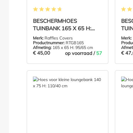
Gemiddelde waardering van 4.7 van 5 sterren
Gemidd
BESCHERMHOES
BES
TUINBANK 165 X 65 H:
TUIN
95/65 CM
95/
Merk:
Raffles Covers
Merk:
Productnummer:
RTGB165
Produ
Afmeting:
165 x 65 H: 95/65 cm
Afmet
€ 45,00
€ 47
op voorraad /
57
€ 45,00
€ 47
IN DE WINKELMAND