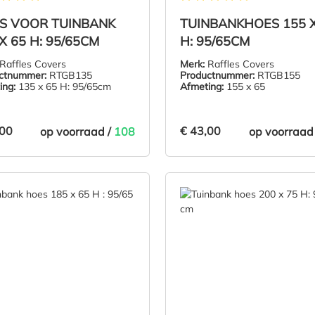
elde waardering van 5 van 5 sterren
Gemiddelde waardering van 5 
S VOOR TUINBANK
TUINBANKHOES 155 X
X 65 H: 95/65CM
H: 95/65CM
Raffles Covers
Merk:
Raffles Covers
ctnummer:
RTGB135
Productnummer:
RTGB155
ing:
135 x 65 H: 95/65cm
Afmeting:
155 x 65
,00
€ 43,00
op voorraad /
108
op voorraad
,00
€ 43,00
IN DE WINKELMAND
IN DE WINKE