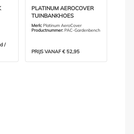
K
PLATINUM AEROCOVER
TUINBANKHOES
Merk:
Platinum AeroCover
Productnummer:
PAC-Gardenbench
d /
SPAARD)
PRIJS VANAF
€ 52,95
LMAND
ZIE PRODUCT