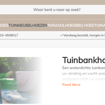
HOES
TUINMEUBELHOEZEN
PARASOLHOES
BBQ HOES
TUIN
 010-4508017
Vandaag besteld, morgen in 
Tuinbankh
Een waterdichte tuinban
uv-straling en vocht wa
materiaal blijft uw tuin
weersomstandigheden. Z
Read More
onnodige slijtage van uw
waterdichte tuinbankhoe
voor diverse soorten tui