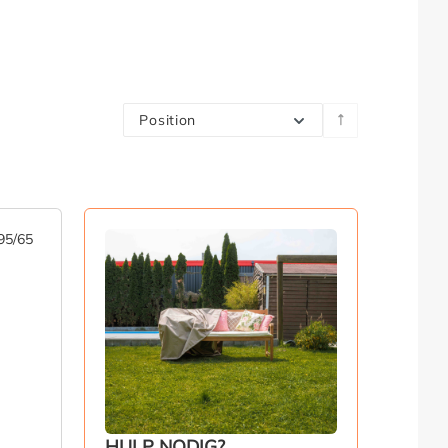
Position
HULP NODIG?