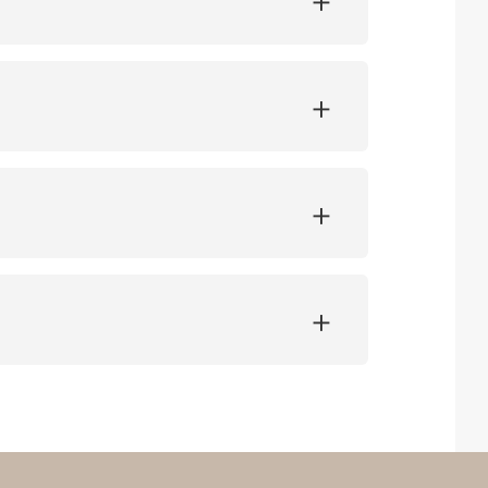
+
+
+