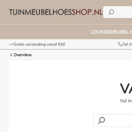
oekopdracht
Ga naar de hoofdnavigatie
LOUNGEMEUBEL 
Gratis verzending vanaf €50
Tel:
Overview
V
Vul i