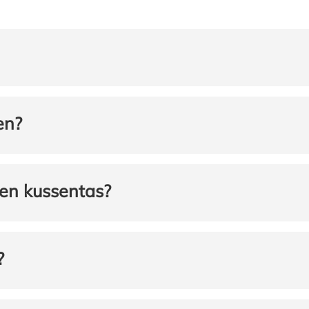
en?
een kussentas?
?