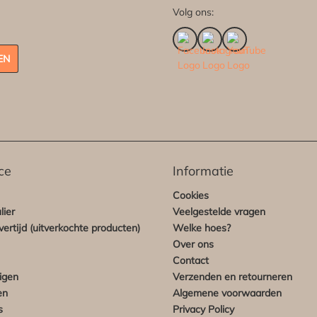
Volg ons:
EN
ce
Informatie
Cookies
lier
Veelgestelde vragen
ertijd (uitverkochte producten)
Welke hoes?
Over ons
Contact
igen
Verzenden en retourneren
en
Algemene voorwaarden
s
Privacy Policy