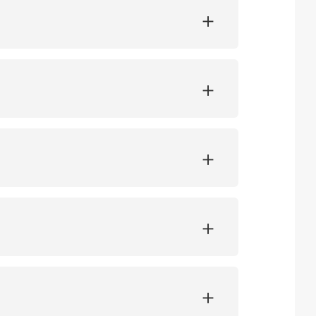
+
+
+
+
+