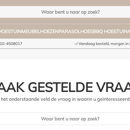
HOES
TUINMEUBELHOEZEN
PARASOLHOES
BBQ HOES
TUIN
 010-4508017
Vandaag besteld, morgen in 
AAK GESTELDE VRA
n het onderstaande veld de vraag in waarin u geïnteresseerd