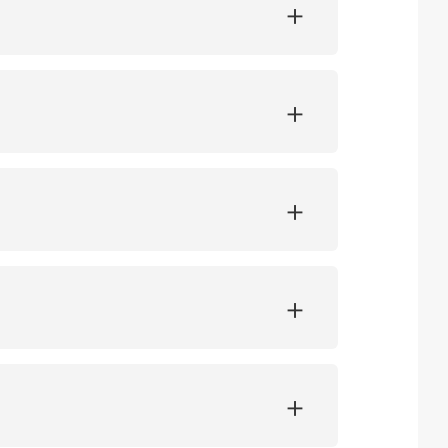
+
+
+
+
+