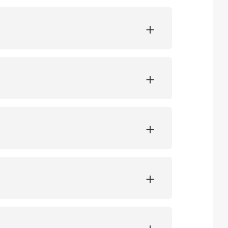
+
+
+
+
+