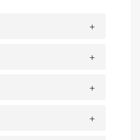
+
+
+
+