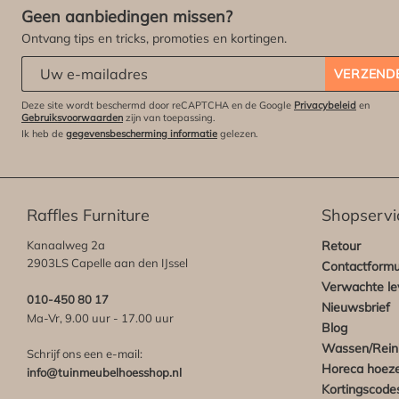
Geen aanbiedingen missen?
Ontvang tips en tricks, promoties en kortingen.
Abonneert u zich op onze nieuwsbrief:
*
VERZEND
Deze site wordt beschermd door reCAPTCHA en de Google
Privacybeleid
en
Gebruiksvoorwaarden
zijn van toepassing.
Ik heb de
gegevensbescherming informatie
gelezen.
Raffles Furniture
Shopservi
Kanaalweg 2a
Retour
2903LS Capelle aan den IJssel
Contactformu
Verwachte lev
010-450 80 17
Nieuwsbrief
Ma-Vr, 9.00 uur - 17.00 uur
Blog
Wassen/Rein
Schrijf ons een e-mail:
Horeca hoez
info@tuinmeubelhoesshop.nl
Kortingscode