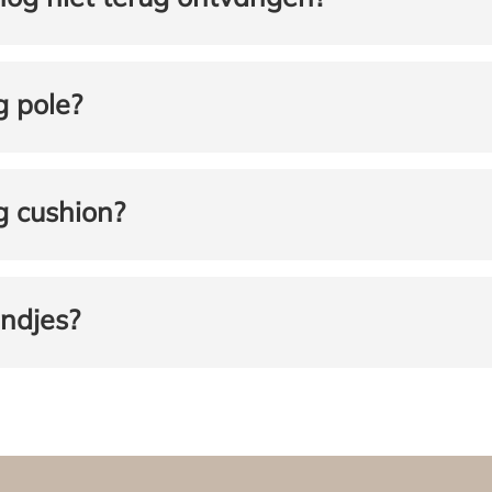
g pole?
g cushion?
ndjes?