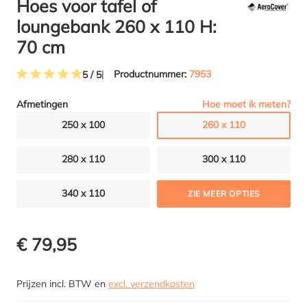
Hoes voor tafel of
loungebank 260 x 110 H:
70 cm
Productnummer:
7953
5 / 5
Gemiddelde waardering van 5 van 5 sterren
Hoe moet ik meten?
Afmetingen
250 x 100
260 x 110
280 x 110
300 x 110
340 x 110
ZIE MEER OPTIES
€ 79,95
Prijzen incl. BTW en
excl. verzendkosten