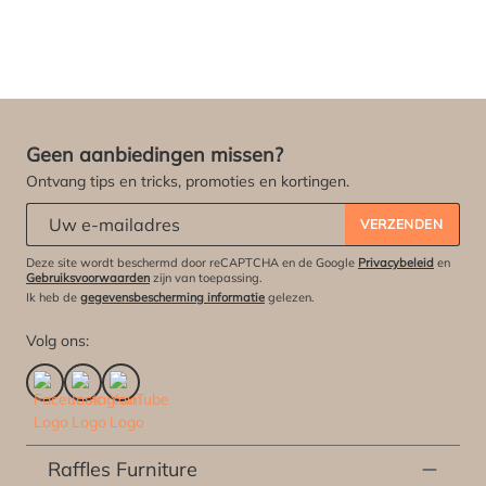
Geen aanbiedingen missen?
Ontvang tips en tricks, promoties en kortingen.
Abonneert u zich op onze nieuwsbrief:
*
VERZENDEN
Deze site wordt beschermd door reCAPTCHA en de Google
Privacybeleid
en
Gebruiksvoorwaarden
zijn van toepassing.
Ik heb de
gegevensbescherming informatie
gelezen.
Volg ons:
Raffles Furniture