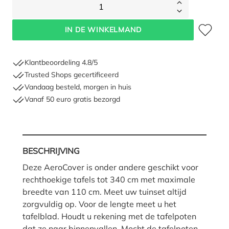
1
Toevoegen 
IN DE WINKELMAND
Klantbeoordeling 4.8/5
Trusted Shops gecertificeerd
Vandaag besteld, morgen in huis
Vanaf 50 euro gratis bezorgd
BESCHRIJVING
Deze AeroCover is onder andere geschikt voor
rechthoekige tafels tot 340 cm met maximale
breedte van 110 cm. Meet uw tuinset altijd
zorgvuldig op. Voor de lengte meet u het
tafelblad. Houdt u rekening met de tafelpoten
dat ze naar binnenvallen. Mocht de tafelpoten