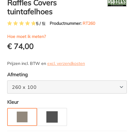
Raffles Covers
tuintafelhoes
Productnummer:
RT260
5 / 5
Gemiddelde waardering van 4.9 van 5 sterren
Hoe moet ik meten?
€ 74,00
Prijzen incl. BTW en
excl. verzendkosten
Selecteer
Afmeting
260 x 100
Selecteer
Kleur
TAUPE
ANTRACIET