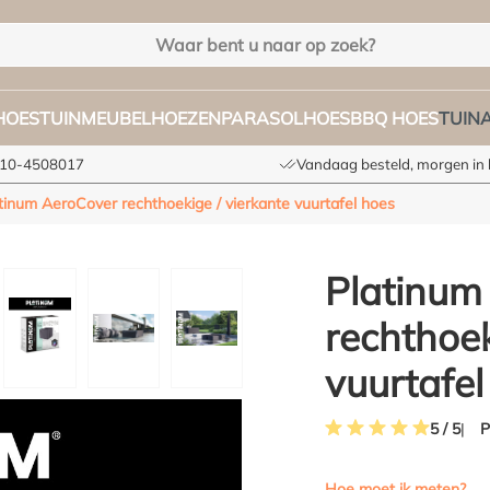
HOES
TUINMEUBELHOEZEN
PARASOLHOES
BBQ HOES
TUIN
 010-4508017
Vandaag besteld, morgen in 
tinum AeroCover rechthoekige / vierkante vuurtafel hoes
Platinum
rechthoek
vuurtafel
P
5 / 5
Gemiddelde waardering 
Hoe moet ik meten?