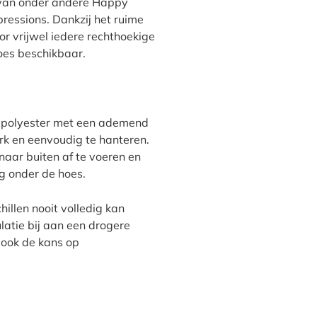
s van onder andere Happy
pressions. Dankzij het ruime
or vrijwel iedere rechthoekige
oes beschikbaar.
p polyester met een ademend
rk en eenvoudig te hanteren.
naar buiten af te voeren en
 onder de hoes.
llen nooit volledig kan
atie bij aan een drogere
 ook de kans op