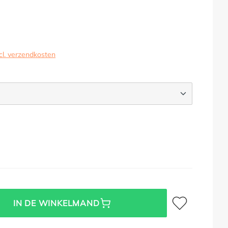
cl. verzendkosten
Toevoegen aan verl
IN DE WINKELMAND