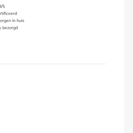
8/5
tificeerd
orgen in huis
s bezorgd
ge / vierkante vuurtafel hoe