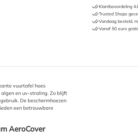
Klantbeoordeling 4.
Trusted Shops gecer
Vandaag besteld, m
Vanaf 50 euro grati
atinum AeroCover rechthoeki
kante vuurtafel hoes
algen en uv-straling. Zo blijft
r gebruik. De beschermhoezen
 bieden een betrouwbare
um AeroCover