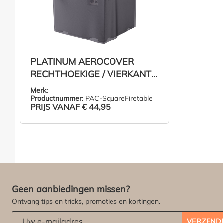
PLATINUM AEROCOVER
RECHTHOEKIGE / VIERKANTE
VUURTAFEL HOES
Merk:
Productnummer:
PAC-SquareFiretable
PRIJS VANAF
€ 44,95
ZIE PRODUCT
Geen aanbiedingen missen?
Ontvang tips en tricks, promoties en kortingen.
Abonneert u zich op onze nieuwsbrief:
*
VERZEND