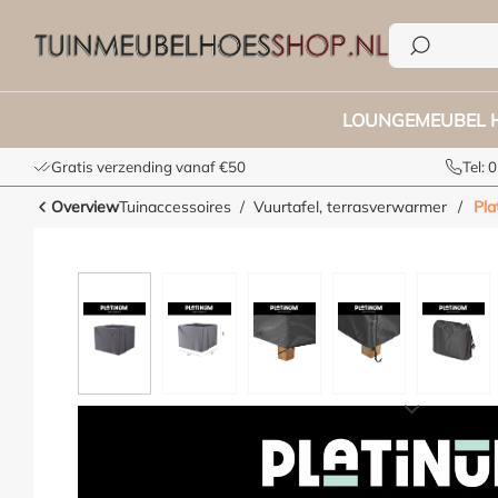
e zoekopdracht
Ga naar de hoofdnavigatie
LOUNGEMEUBEL 
Gratis verzending vanaf €50
Tel:
Overview
Tuinaccessoires
Vuurtafel, terrasverwarmer
/
Pla
Afbeeldingengalerij overslaan