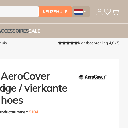
KEUZEHULP
Tuinmeubelhoesshop.nl - Vera
ACCESSOIRES
SALE
huis
Klantbeoordeling 4,8 / 5
 AeroCover
ige / vierkante
 hoes
roductnummer:
9104
van 5 van 5 sterren