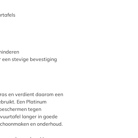
rtafels
minderen
r een stevige bevestiging
rras en verdient daarom een
ruikt. Een Platinum
 beschermen tegen
 vuurtafel langer in goede
n schoonmaken en onderhoud.