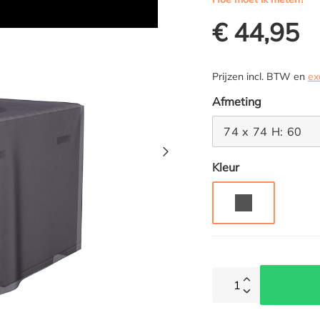
€ 44,95
Prijzen incl. BTW en
ex
Selecteer
Afmeting
74 x 74 H: 60
Selecteer
Kleur
GRIJS
1