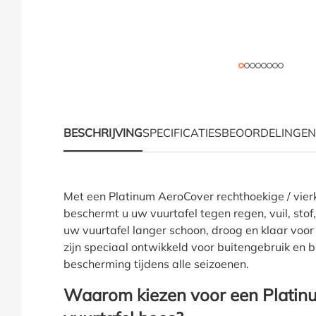
BESCHRIJVING
SPECIFICATIES
BEOORDELINGEN
Productinformatie "Pl
Met een Platinum AeroCover rechthoekige / vier
beschermt u uw vuurtafel tegen regen, vuil, stof, 
uw vuurtafel langer schoon, droog en klaar voo
zijn speciaal ontwikkeld voor buitengebruik en
bescherming tijdens alle seizoenen.
Waarom kiezen voor een Platin