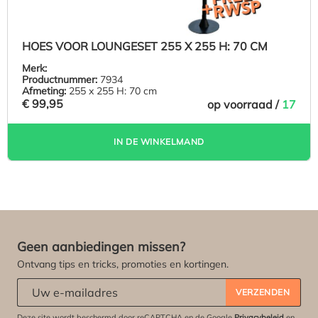
HOES VOOR LOUNGESET 255 X 255 H: 70 CM
Merk:
Productnummer:
7934
Afmeting:
255 x 255 H: 70 cm
€ 99,95
op voorraad /
17
IN DE WINKELMAND
Geen aanbiedingen missen?
Ontvang tips en tricks, promoties en kortingen.
Abonneert u zich op onze nieuwsbrief:
*
VERZENDEN
Deze site wordt beschermd door reCAPTCHA en de Google
Privacybeleid
en