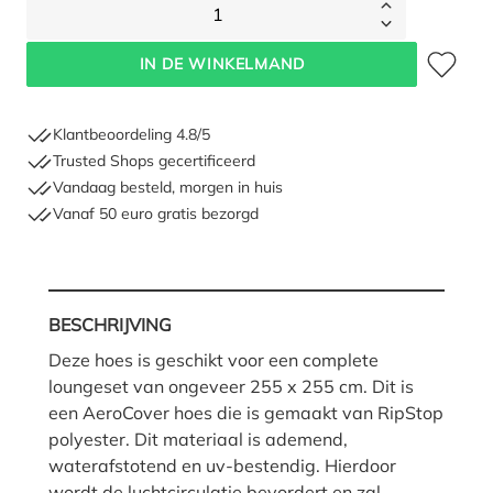
1
Toevoegen 
IN DE WINKELMAND
Klantbeoordeling 4.8/5
Trusted Shops gecertificeerd
Vandaag besteld, morgen in huis
Vanaf 50 euro gratis bezorgd
BESCHRIJVING
Deze hoes is geschikt voor een complete
loungeset van ongeveer 255 x 255 cm. Dit is
een AeroCover hoes die is gemaakt van RipStop
polyester. Dit materiaal is ademend,
waterafstotend en uv-bestendig. Hierdoor
wordt de luchtcirculatie bevordert en zal