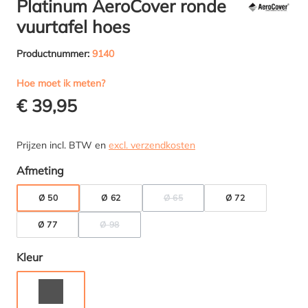
Platinum AeroCover ronde
vuurtafel hoes
Productnummer:
9140
Hoe moet ik meten?
€ 39,95
Prijzen incl. BTW en
excl. verzendkosten
Selecteer
Afmeting
Ø 50
Ø 62
Ø 65
Ø 72
(DEZE OPTIE IS MOMENTEEL NIET 
Ø 77
Ø 98
(DEZE OPTIE IS MOMENTEEL NIET BESCHIKBAAR.)
Selecteer
Kleur
ANTRACIET