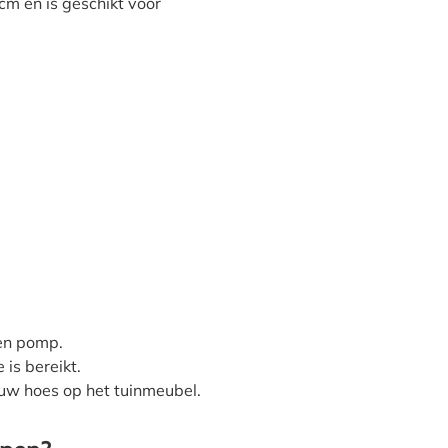
cm en is geschikt voor
een pomp.
is bereikt.
r uw hoes op het tuinmeubel.