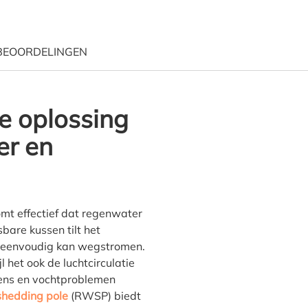
BEOORDELINGEN
 oplossing
ater Shedding Cushion 80 x
er en
mt effectief dat regenwater
bare kussen tilt het
r eenvoudig kan wegstromen.
 het ook de luchtcirculatie
dens en vochtproblemen
shedding pole
(RWSP) biedt