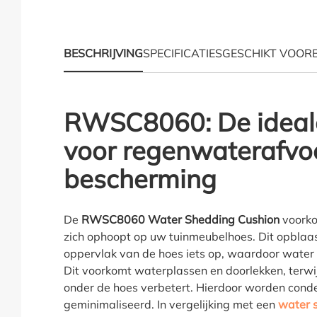
BESCHRIJVING
SPECIFICATIES
GESCHIKT VOOR
RWSC8060: De ideale
Productinformatie "W
voor regenwaterafvo
bescherming
De
RWSC8060 Water Shedding Cushion
voorko
zich ophoopt op uw tuinmeubelhoes. Dit opblaas
oppervlak van de hoes iets op, waardoor wate
Dit voorkomt waterplassen en doorlekken, terwijl
onder de hoes verbetert. Hierdoor worden con
geminimaliseerd. In vergelijking met een
water 