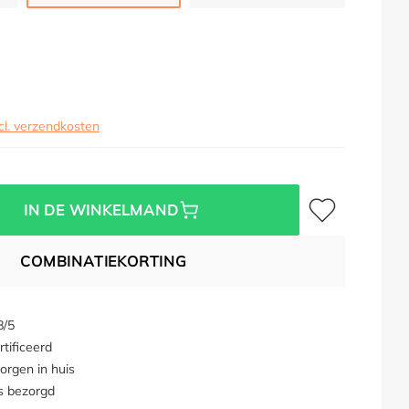
cl. verzendkosten
Toevoegen aan verl
IN DE WINKELMAND
COMBINATIEKORTING
8/5
tificeerd
orgen in huis
s bezorgd