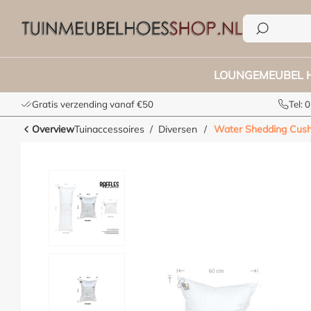
e zoekopdracht
Ga naar de hoofdnavigatie
LOUNGEMEUBEL 
Gratis verzending vanaf €50
Tel:
Overview
Tuinaccessoires
Diversen
/
Water Shedding Cush
Afbeeldingengalerij overslaan