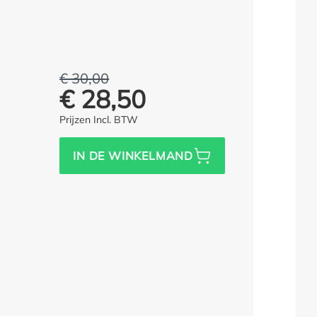
€ 30,00
In plaats van:
(5% opgeslagen)
€ 28,50
Prijs voor iedereen:
Prijzen Incl. BTW
IN DE WINKELMAND