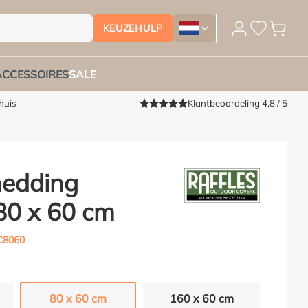
KEUZEHULP
Tuinmeubelhoesshop.nl - Vera
ACCESSOIRES
SALE
huis
Klantbeoordeling 4,8 / 5
hedding
80 x 60 cm
8060
80 x 60 cm
160 x 60 cm