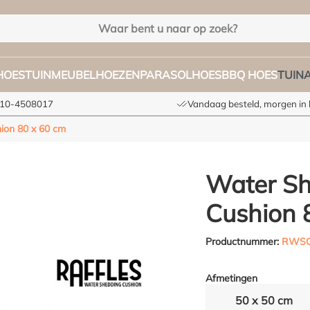
HOES
TUINMEUBELHOEZEN
PARASOLHOES
BBQ HOES
TUIN
 010-4508017
Vandaag besteld, morgen in 
ion 80 x 60 cm
Water S
Cushion 
Productnummer:
RWSC
Afmetingen
50 x 50 cm