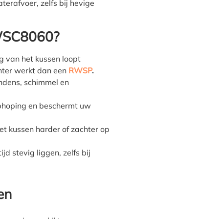
erafvoer, zelfs bij hevige
WSC8060?
 van het kussen loopt
ënter werkt dan een
RWSP
.
ndens, schimmel en
hoping en beschermt uw
et kussen harder of zachter op
ijd stevig liggen, zelfs bij
en