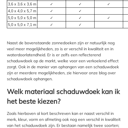
3,6 x 3,6 x 3,6 m
✓
✓
✓
4,0 x 4,0 x 5,7 m
✓
✓
5,0 x 5,0 x 5,0 m
✓
✓
✓
5,0 x 5,0 x 7,1 m
✓
✓
Naast de bovenstaande zonnedoeken zijn er natuurlijk nog
veel meer mogelijkheden, zo is er verschil in kwaliteit en in
waterdoorlatendheid. Er is er zelfs een reflecterend
schaduwdoek op de markt, welke voor een verkoelend effect
zorgt. Ook in de manier van ophangen van een schaduwdoek
zijn er meerdere mogelijkheden, zie hiervoor onze blog over
schaduwdoek ophangen.
Welk materiaal schaduwdoek kan ik
het beste kiezen?
Zoals hierboven al kort beschreven kan er naast verschil in
merk, kleur, vorm en afmeting ook nog een verschil in kwaliteit
van het schaduwdoek zijn. Er bestaan namelijk twee soorten;