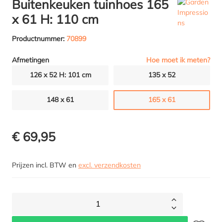
Buitenkeuken tuinhoes 165
x 61 H: 110 cm
Productnummer:
70899
Hoe moet ik meten?
Afmetingen
126 x 52 H: 101 cm
135 x 52
148 x 61
165 x 61
€ 69,95
Prijzen incl. BTW en
excl. verzendkosten
1
Toevoegen 