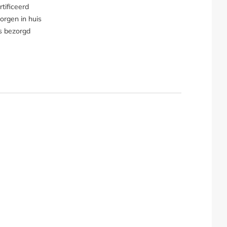
tificeerd
orgen in huis
s bezorgd
oes"