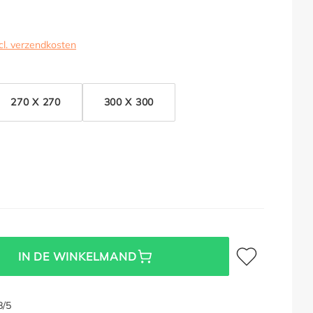
cl. verzendkosten
270 X 270
300 X 300
Toevoegen aan verl
IN DE WINKELMAND
8/5