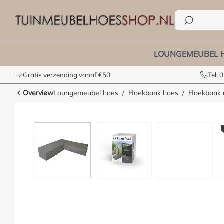
e zoekopdracht
Ga naar de hoofdnavigatie
LOUNGEMEUBEL 
Gratis verzending vanaf €50
Tel:
Overview
Loungemeubel hoes
Hoekbank hoes
Hoekbank m
Afbeeldingengalerij overslaan