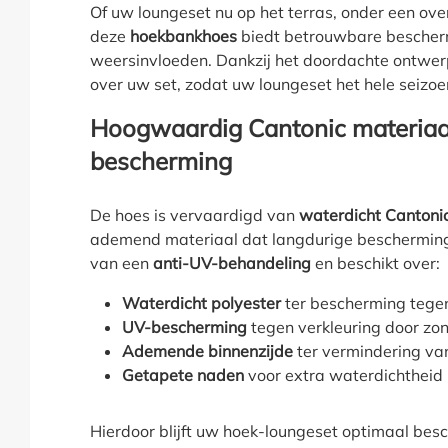
Of uw loungeset nu op het terras, onder een over
deze
hoekbankhoes
biedt betrouwbare bescher
weersinvloeden. Dankzij het doordachte ontwer
over uw set, zodat uw loungeset het hele seizoe
Hoogwaardig Cantonic materiaa
bescherming
De hoes is vervaardigd van
waterdicht Cantonic
ademend materiaal dat langdurige bescherming 
van een
anti-UV-behandeling
en beschikt over:
Waterdicht polyester
ter bescherming tegen
UV-bescherming
tegen verkleuring door zon
Ademende binnenzijde
ter vermindering v
Getapete naden
voor extra waterdichtheid
Hierdoor blijft uw hoek-loungeset optimaal be