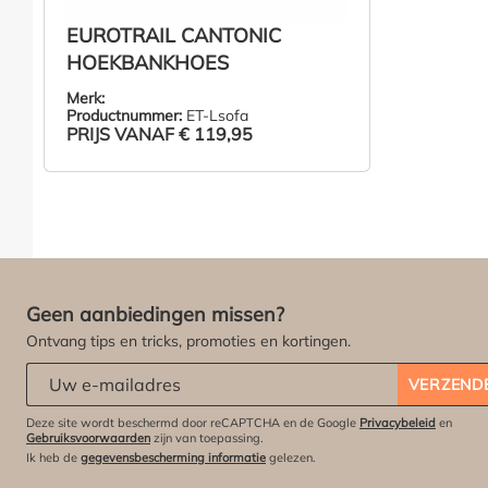
EUROTRAIL CANTONIC
HOEKBANKHOES
Merk:
Productnummer:
ET-Lsofa
PRIJS VANAF
€ 119,95
ZIE PRODUCT
Geen aanbiedingen missen?
Ontvang tips en tricks, promoties en kortingen.
Abonneert u zich op onze nieuwsbrief:
*
VERZEND
Deze site wordt beschermd door reCAPTCHA en de Google
Privacybeleid
en
Gebruiksvoorwaarden
zijn van toepassing.
Ik heb de
gegevensbescherming informatie
gelezen.