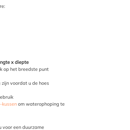
re:
engte x diepte
jk op het breedste punt
 zijn voordat u de hoes
gebruik
-kussen
om waterophoping te
 u voor een duurzame