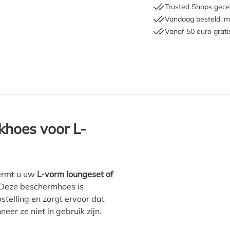
Trusted Shops gecer
Vandaag besteld, m
Vanaf 50 euro grati
roTrail Cantonic hoekbankh
khoes voor L-
rmt u uw
L-vorm loungeset of
t. Deze beschermhoes is
telling en zorgt ervoor dat
er ze niet in gebruik zijn.