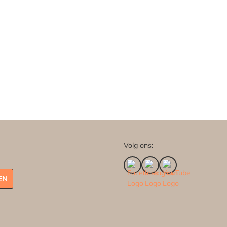
Volg ons:
EN