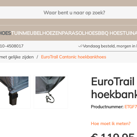
HOES
TUINMEUBELHOEZEN
PARASOLHOES
BBQ HOES
TUIN
 010-4508017
Vandaag besteld, morgen in 
et gelijke zijden
/
EuroTrail Cantonic hoekbankhoes
EuroTrail
hoekban
Productnummer:
ETGF7
Hoe moet ik meten?