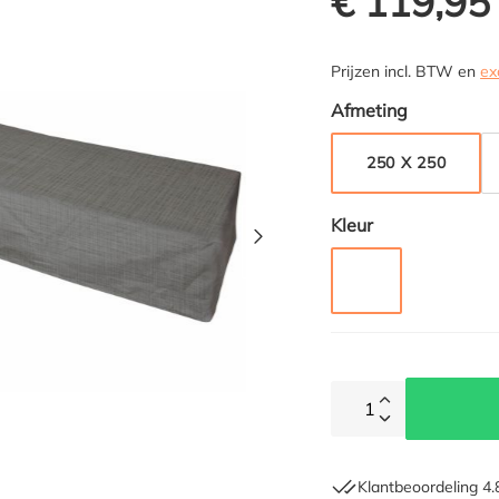
€ 119,95
Prijzen incl. BTW en
ex
Selecteer
Afmeting
250 X 250
Selecteer
Kleur
GRIJS
1
Klantbeoordeling 4.