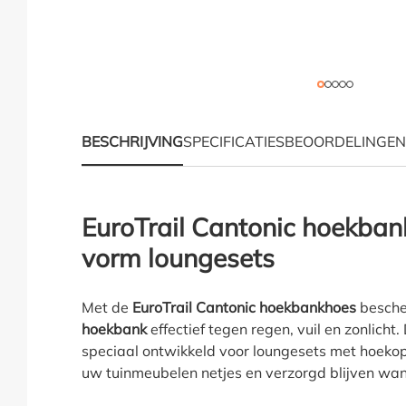
BESCHRIJVING
SPECIFICATIES
BEOORDELINGEN
Productinformatie "Eu
EuroTrail Cantonic hoekban
vorm loungesets
Met de
EuroTrail Cantonic hoekbankhoes
besche
hoekbank
effectief tegen regen, vuil en zonlich
speciaal ontwikkeld voor loungesets met hoekops
uw tuinmeubelen netjes en verzorgd blijven wanne