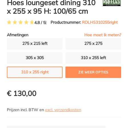
Hoes loungeset dining 310
x 255 x 95 H: 100/65 cm
Productnummer:
RDLHS310255right
4.8 / 5
Gemiddelde waardering van 4.7 van 5 sterren
Hoe moet ik meten?
Afmetingen
275 x 215 left
275 x 275
305 x 305
310 x 255 left
310 x 255 right
ZIE MEER OPTIES
€ 130,00
Prijzen incl. BTW en
excl. verzendkosten