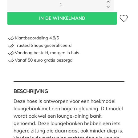
1
Toevoegen 
IN DE WINKELMAND
Klantbeoordeling 4.8/5
Trusted Shops gecertificeerd
Vandaag besteld, morgen in huis
Vanaf 50 euro gratis bezorgd
BESCHRIJVING
Deze hoes is ontworpen voor een hoekmodel
loungebank met een hoge rugleuning. Dit model
wordt ook wel een lounge-dining bank
genoemd. Deze loungebanken hebben een iets
hogere zitting die daarnaast ook minder diep is.
Verder is de rugleuning rechter dan die van de