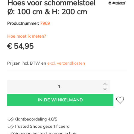
Hoes voor schommelstoel
Ø: 100 cm & H: 200 cm
Productnummer:
7969
Hoe moet ik meten?
€ 54,95
Prijzen incl. BTW en
excl. verzendkosten
1
Toevoegen 
IN DE WINKELMAND
Klantbeoordeling 4.8/5
Trusted Shops gecertificeerd
Vandaag besteld, morgen in huis