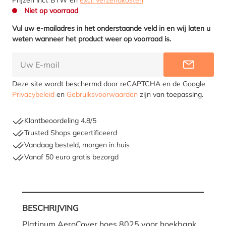
Niet op voorraad
Vul uw e-mailadres in het onderstaande veld in en wij laten u
weten wanneer het product weer op voorraad is.
INFORME
Deze site wordt beschermd door reCAPTCHA en de Google
Privacybeleid
en
Gebruiksvoorwaarden
zijn van toepassing.
Klantbeoordeling 4.8/5
Trusted Shops gecertificeerd
Vandaag besteld, morgen in huis
Vanaf 50 euro gratis bezorgd
Hoe moet ik meten?
BESCHRIJVING
Platinum AeroCover hoes 8025 voor hoekbank