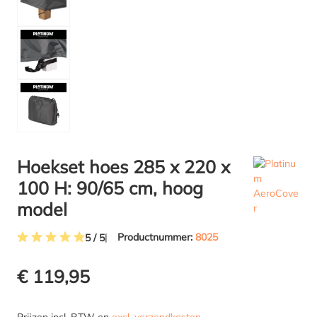
Hoekset hoes 285 x 220 x
100 H: 90/65 cm, hoog
model
Productnummer:
8025
5 / 5
Gemiddelde waardering van 5 van 5 sterren
€ 119,95
Prijzen incl. BTW en
excl. verzendkosten