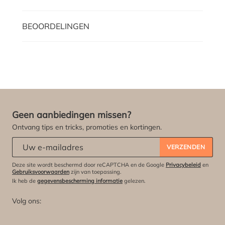
BEOORDELINGEN
Geen aanbiedingen missen?
Ontvang tips en tricks, promoties en kortingen.
Abonneert u zich op onze nieuwsbrief:
*
VERZENDEN
Deze site wordt beschermd door reCAPTCHA en de Google
Privacybeleid
en
Gebruiksvoorwaarden
zijn van toepassing.
Ik heb de
gegevensbescherming informatie
gelezen.
Volg ons: