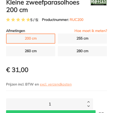
Kleine zweefparasolhoes
200 cm
Productnummer:
RUC200
5 / 5
Gemiddelde waardering van 5 van 5 sterren
Hoe moet ik meten?
Afmetingen
200 cm
255 cm
260 cm
280 cm
€ 31,00
Prijzen incl. BTW en
excl. verzendkosten
1
Toevoegen 