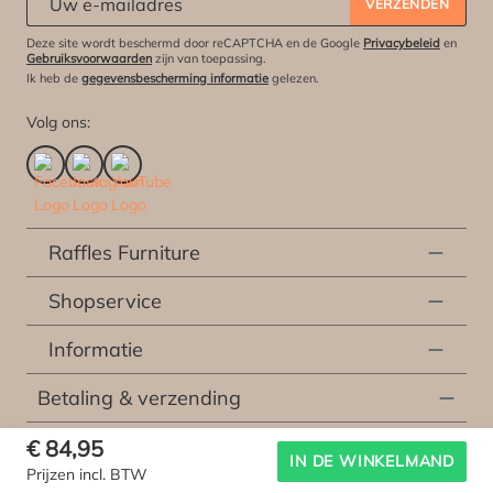
VERZENDEN
Deze site wordt beschermd door reCAPTCHA en de Google
Privacybeleid
en
Gebruiksvoorwaarden
zijn van toepassing.
Ik heb de
gegevensbescherming informatie
gelezen.
Volg ons:
Raffles Furniture
Shopservice
Informatie
Betaling & verzending
€ 84,95
* Alle prijzen incl. wettelijke btw excl.
verzendingskosten
en eventueel kosten voor
IN DE WINKELMAND
Prijzen incl. BTW
levering ter plaatse, tenzij anderszins beschreven