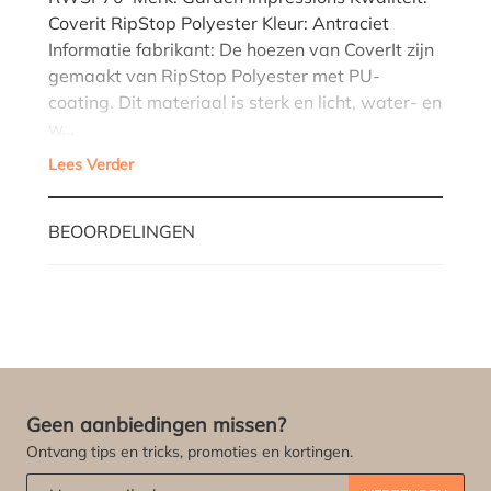
Coverit RipStop Polyester Kleur: Antraciet
Informatie fabrikant: De hoezen van CoverIt zijn
gemaakt van RipStop Polyester met PU-
coating. Dit materiaal is sterk en licht, water- en
w…
Lees Verder
BEOORDELINGEN
Geen aanbiedingen missen?
Ontvang tips en tricks, promoties en kortingen.
Abonneert u zich op onze nieuwsbrief:
*