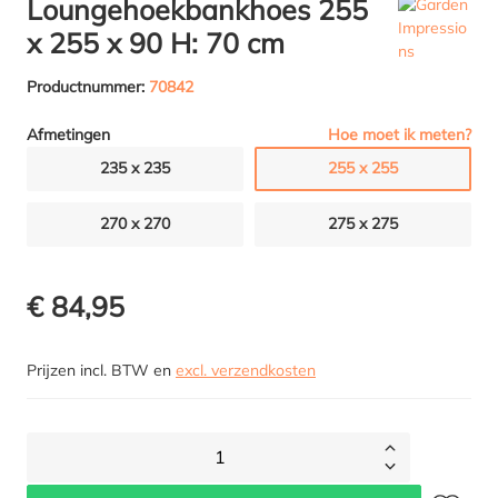
Loungehoekbankhoes 255
x 255 x 90 H: 70 cm
Productnummer:
70842
Hoe moet ik meten?
Afmetingen
235 x 235
255 x 255
270 x 270
275 x 275
€ 84,95
Prijzen incl. BTW en
excl. verzendkosten
1
Toevoegen 