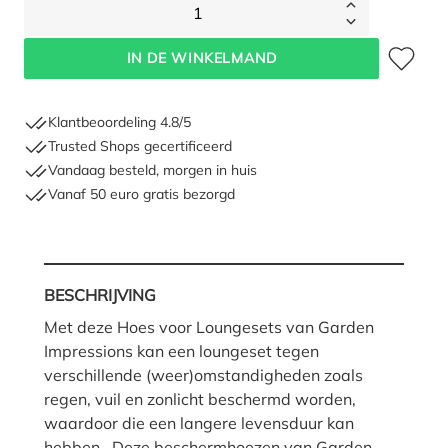
1
Toevoegen 
IN DE WINKELMAND
Klantbeoordeling 4.8/5
Trusted Shops gecertificeerd
Vandaag besteld, morgen in huis
Vanaf 50 euro gratis bezorgd
BESCHRIJVING
Met deze Hoes voor Loungesets van Garden
Impressions kan een loungeset tegen
verschillende (weer)omstandigheden zoals
regen, vuil en zonlicht beschermd worden,
waardoor die een langere levensduur kan
hebben. Deze beschermhoezen van Garden