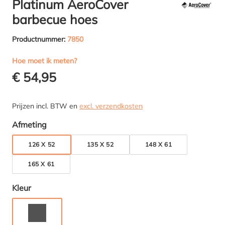
Platinum AeroCover
barbecue hoes
Productnummer:
7850
Hoe moet ik meten?
€ 54,95
Prijzen incl. BTW en
excl. verzendkosten
Selecteer
Afmeting
126 X 52
135 X 52
148 X 61
165 X 61
Selecteer
Kleur
ANTRACIET