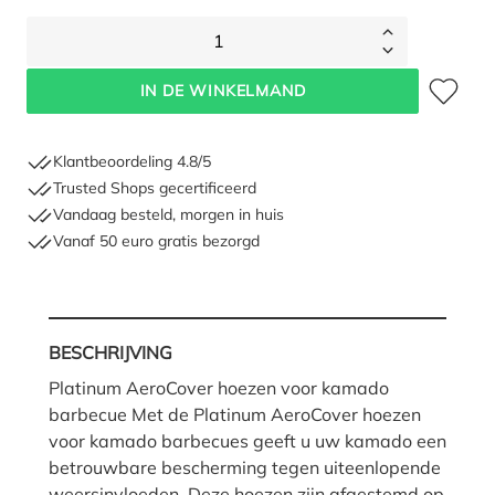
1
Toevoegen 
IN DE WINKELMAND
Klantbeoordeling 4.8/5
Trusted Shops gecertificeerd
Vandaag besteld, morgen in huis
Vanaf 50 euro gratis bezorgd
BESCHRIJVING
Platinum AeroCover hoezen voor kamado
barbecue Met de Platinum AeroCover hoezen
voor kamado barbecues geeft u uw kamado een
betrouwbare bescherming tegen uiteenlopende
weersinvloeden. Deze hoezen zijn afgestemd op