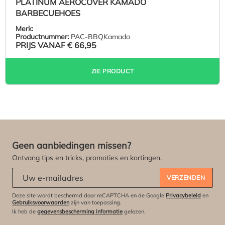
PLATINUM AEROCOVER KAMADO
BARBECUEHOES
Merk:
Productnummer:
PAC-BBQKamado
PRIJS VANAF
€ 66,95
ZIE PRODUCT
Geen aanbiedingen missen?
Ontvang tips en tricks, promoties en kortingen.
Abonneert u zich op onze nieuwsbrief:
*
VERZENDEN
Deze site wordt beschermd door reCAPTCHA en de Google
Privacybeleid
en
Gebruiksvoorwaarden
zijn van toepassing.
Ik heb de
gegevensbescherming informatie
gelezen.