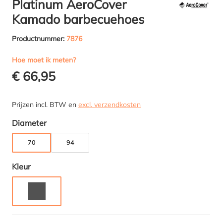
Platinum AeroCover
Kamado barbecuehoes
Productnummer:
7876
Hoe moet ik meten?
€ 66,95
Prijzen incl. BTW en
excl. verzendkosten
Selecteer
Diameter
70
94
Selecteer
Kleur
ANTRACIET