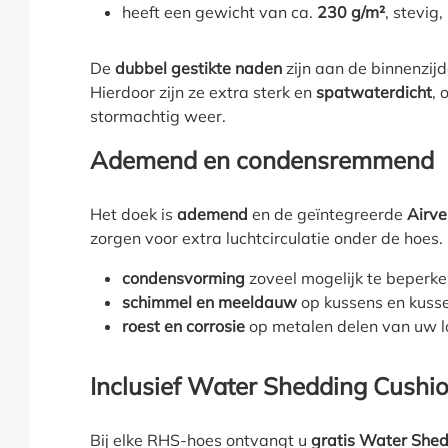
heeft een gewicht van ca.
230 g/m²
, stevig
De
dubbel gestikte naden
zijn aan de binnenzij
Hierdoor zijn ze extra sterk en
spatwaterdicht
, 
stormachtig weer.
Ademend en condens­remmend
Het doek is
ademend
en de geïntegreerde
Airve
zorgen voor extra luchtcirculatie onder de hoes. 
condensvorming
zoveel mogelijk te beperk
schimmel en meeldauw
op kussens en kusse
roest en corrosie
op metalen delen van uw l
Inclusief Water Shedding Cush
Bij elke RHS-hoes ontvangt u
gratis Water She