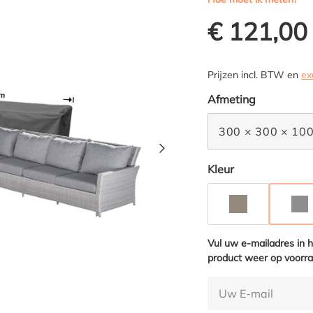
€ 121,00
Prijzen incl. BTW en
ex
Selecteer
Afmeting
300 × 300 × 10
Selecteer
Kleur
TAUPE
AN
(D
Vul uw e-mailadres in 
product weer op voorra