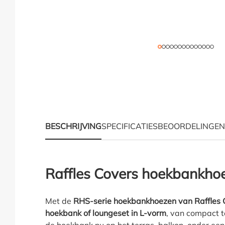
BESCHRIJVING
SPECIFICATIES
BEOORDELINGEN
Productinformatie "Ra
Raffles Covers hoekbankho
Met de
RHS-serie hoekbankhoezen van Raffles 
hoekbank of loungeset in L-vorm
, van compact to