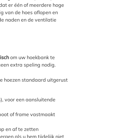
odat er één of meerdere hoge
g van de hoes aflopen en
 de naden en de ventilatie
isch
om uw hoekbank te
geen extra speling nodig.
de hoezen standaard uitgerust
), voor een aansluitende
poot of frame vastmaakt
p en af te zetten
ergen als u hem tijdelijk niet