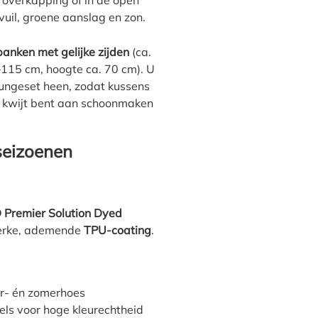
 overkapping of in de open
 vuil, groene aanslag en zon.
anken met gelijke zijden
(ca.
–115 cm, hoogte ca. 70 cm). U
oungeset heen, zodat kussens
jd kwijt bent aan schoonmaken
seizoenen
 Premier Solution Dyed
terke, ademende
TPU-coating
.
ter- én zomerhoes
els voor hoge kleurechtheid