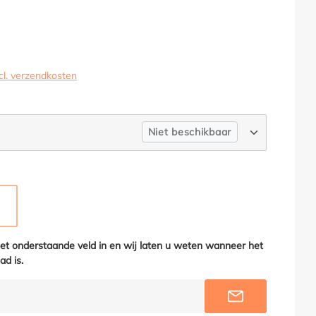
cl. verzendkosten
0
Niet beschikbaar
TRACIET
EZE OPTIE IS MOMENTEEL NIET BESCHIKBAAR.)
het onderstaande veld in en wij laten u weten wanneer het
ad is.
INFORMEER M