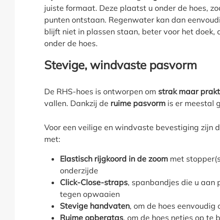
juiste formaat. Deze plaatst u onder de hoes, z
punten ontstaan. Regenwater kan dan eenvoudi
blijft niet in plassen staan, beter voor het doek,
onder de hoes.
Stevige, windvaste pasvorm
De RHS-hoes is ontworpen om
strak maar prakt
vallen. Dankzij de
ruime pasvorm
is er meestal 
Voor een veilige en windvaste bevestiging zijn 
met:
Elastisch rijgkoord in de zoom
met stopper(s
onderzijde
Click-Close-straps
, spanbandjes die u aan 
tegen opwaaien
Stevige handvaten
, om de hoes eenvoudig o
Ruime opbergtas
, om de hoes netjes op te b