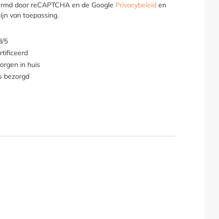
hermd door reCAPTCHA en de Google
Privacybeleid
en
ijn van toepassing.
8/5
tificeerd
orgen in huis
s bezorgd
-vorm voor gelijke zijden"