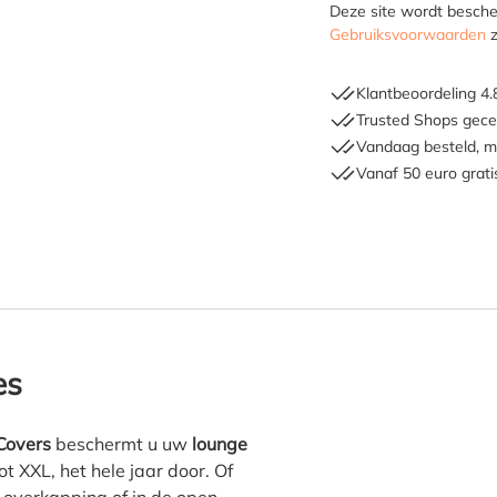
Deze site wordt besc
Gebruiksvoorwaarden
z
Klantbeoordeling 4.
Trusted Shops gecer
Vandaag besteld, m
Vanaf 50 euro grati
ffles Covers hoekbank hoes L
es
Covers
beschermt u uw
lounge
t XXL, het hele jaar door. Of