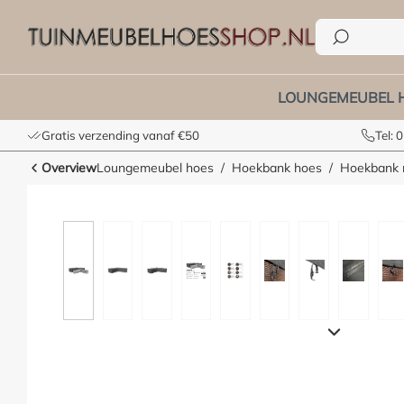
e zoekopdracht
Ga naar de hoofdnavigatie
LOUNGEMEUBEL 
Gratis verzending vanaf €50
Tel:
Overview
Loungemeubel hoes
Hoekbank hoes
Hoekbank m
Afbeeldingengalerij overslaan