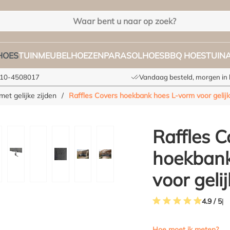
HOES
TUINMEUBELHOEZEN
PARASOLHOES
BBQ HOES
TUIN
 010-4508017
Vandaag besteld, morgen in 
et gelijke zijden
/
Raffles Covers hoekbank hoes L-vorm voor gelijk
Raffles C
hoekbank
voor geli
4.9 / 5
Gemiddelde waardering 
Hoe moet ik meten?