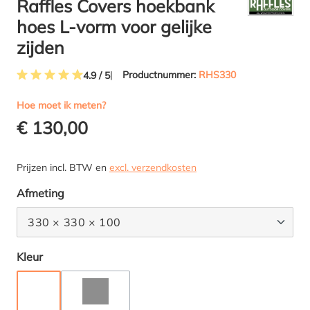
Raffles Covers hoekbank
hoes L-vorm voor gelijke
zijden
Productnummer:
RHS330
4.9 / 5
Gemiddelde waardering van 4.9 van 5 sterren
Hoe moet ik meten?
€ 130,00
Prijzen incl. BTW en
excl. verzendkosten
Selecteer
Afmeting
330 × 330 × 100
Selecteer
Kleur
TAUPE
ANTRACIET
(DEZE OPTIE IS MOMENTEEL NIET BESCHIKBAAR.)