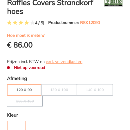
Raffles Covers Strandkorf
hoes
Productnummer:
RSK12090
4 / 5
Gemiddelde waardering van 4 van 5 sterren
Hoe moet ik meten?
€ 86,00
Prijzen incl. BTW en
excl. verzendkosten
Niet op voorraad
Selecteer
Afmeting
120 X 90
130 X 100
140 X 100
(DEZE OPTIE IS MOMENTEEL NIET BESCHIKBAAR.)
(DEZE OPTIE IS MOMENTEEL NIET BESCHIKB
(DEZE OPTIE IS MOME
150 X 100
(DEZE OPTIE IS MOMENTEEL NIET BESCHIKBAAR.)
Selecteer
Kleur