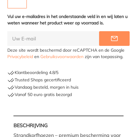
TAUPE
(DEZE OPTIE IS MOMENTEEL NIET BESCHIKBAAR.)
Vul uw e-mailadres in het onderstaande veld in en wij laten u
weten wanneer het product weer op voorraad is.
INFORME
Deze site wordt beschermd door reCAPTCHA en de Google
Privacybeleid
en
Gebruiksvoorwaarden
zijn van toepassing.
Klantbeoordeling 4.8/5
Trusted Shops gecertificeerd
Vandaag besteld, morgen in huis
Vanaf 50 euro gratis bezorgd
BESCHRIJVING
Strandkorfhoezen – premium bescherming voor