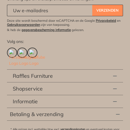
Abonneert u zich op onze nieuwsbrief:
*
VERZENDEN
Deze site wordt beschermd door reCAPTCHA en de Google
Privacybeleid
en
Gebruiksvoorwaarden
zijn van toepassing.
Ik heb de
gegevensbescherming informatie
gelezen.
Volg ons:
Raffles Furniture
Shopservice
Informatie
Betaling & verzending
* Alle prijzen incl. wettelijke btw excl.
verzendingskosten
en eventueel kosten voor