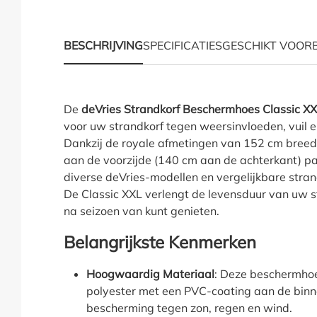
Hoe moet ik meten?
BESCHRIJVING
SPECIFICATIES
GESCHIKT VOOR
Productinformatie "St
De
deVries Strandkorf Beschermhoes Classic X
voor uw strandkorf tegen weersinvloeden, vuil 
Dankzij de royale afmetingen van 152 cm breed
aan de voorzijde (140 cm aan de achterkant) pa
diverse deVries-modellen en vergelijkbare str
De Classic XXL verlengt de levensduur van uw st
na seizoen van kunt genieten.
Belangrijkste Kenmerken
Hoogwaardig Materiaal
: Deze beschermhoe
polyester met een PVC-coating aan de bin
bescherming tegen zon, regen en wind.