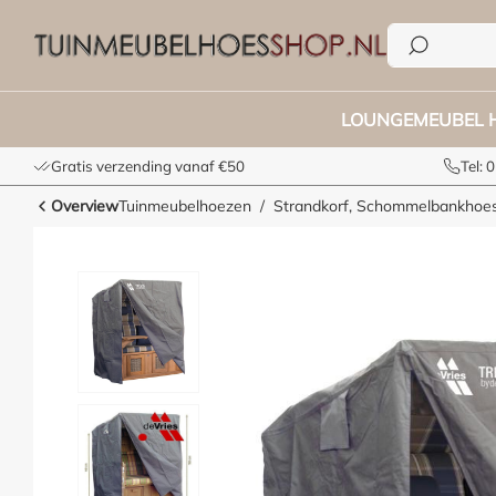
e zoekopdracht
Ga naar de hoofdnavigatie
LOUNGEMEUBEL 
Gratis verzending vanaf €50
Tel:
Overview
Tuinmeubelhoezen
Strandkorf, Schommelbankhoe
Afbeeldingengalerij overslaan