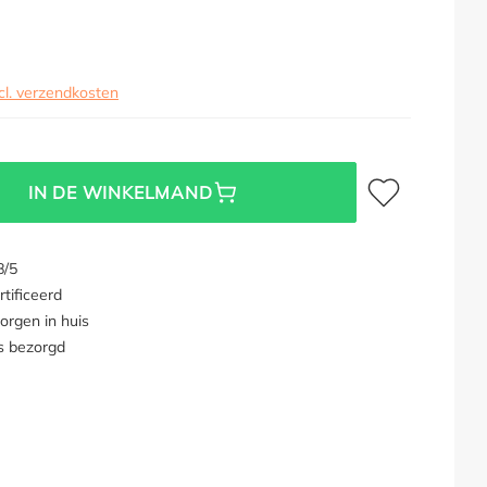
cl. verzendkosten
Toevoegen aan verl
IN DE WINKELMAND
8/5
tificeerd
orgen in huis
s bezorgd