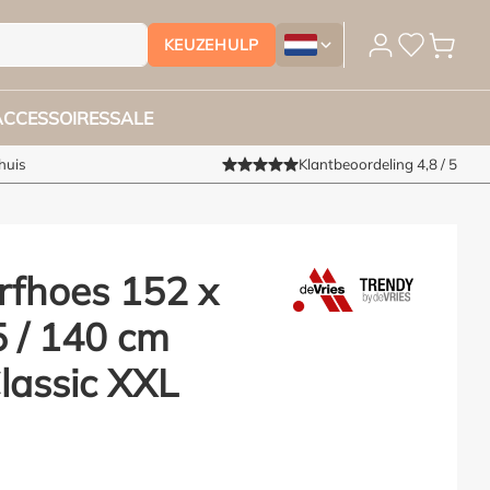
KEUZEHULP
Tuinmeubelhoesshop.nl - Vera
ACCESSOIRES
SALE
huis
Klantbeoordeling 4,8 / 5
rfhoes 152 x
5 / 140 cm
lassic XXL