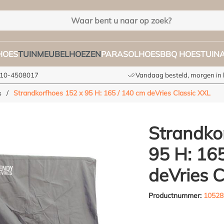
HOES
TUINMEUBELHOEZEN
PARASOLHOES
BBQ HOES
TUIN
 010-4508017
Vandaag besteld, morgen in 
s
/
Strandkorfhoes 152 x 95 H: 165 / 140 cm deVries Classic XXL
Strandko
95 H: 16
deVries C
Productnummer:
10528