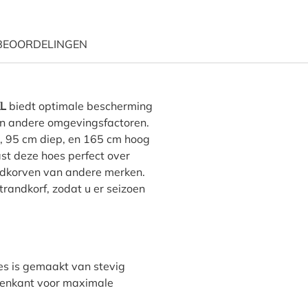
BEOORDELINGEN
randkorfhoes 152 x 95 H: 16
XL
biedt optimale bescherming
en andere omgevingsfactoren.
, 95 cm diep, en 165 cm hoog
st deze hoes perfect over
andkorven van andere merken.
randkorf, zodat u er seizoen
s is gemaakt van stevig
nenkant voor maximale