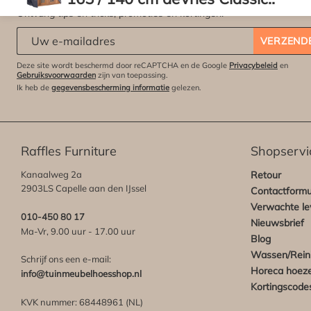
Ontvang tips en tricks, promoties en kortingen.
XXL
Abonneert u zich op onze nieuwsbrief:
*
VERZEND
Deze site wordt beschermd door reCAPTCHA en de Google
Privacybeleid
en
Gebruiksvoorwaarden
zijn van toepassing.
Ik heb de
gegevensbescherming informatie
gelezen.
Raffles Furniture
Shopservi
Kanaalweg 2a
Retour
2903LS Capelle aan den IJssel
Contactformu
Verwachte lev
010-450 80 17
Nieuwsbrief
Ma-Vr, 9.00 uur - 17.00 uur
Blog
Wassen/Rein
Schrijf ons een e-mail:
Horeca hoez
info@tuinmeubelhoesshop.nl
Kortingscode
KVK nummer: 68448961 (NL)