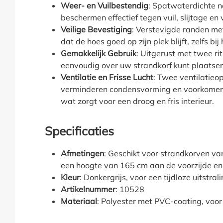
Weer- en Vuilbestendig
: Spatwaterdichte 
beschermen effectief tegen vuil, slijtage en 
Veilige Bevestiging
: Verstevigde randen me
dat de hoes goed op zijn plek blijft, zelfs bi
Gemakkelijk Gebruik
: Uitgerust met twee ri
eenvoudig over uw strandkorf kunt plaatsen
Ventilatie en Frisse Lucht
: Twee ventilatieo
verminderen condensvorming en voorkomen
wat zorgt voor een droog en fris interieur.
Specificaties
Afmetingen
: Geschikt voor strandkorven v
een hoogte van 165 cm aan de voorzijde e
Kleur
: Donkergrijs, voor een tijdloze uitstral
Artikelnummer
: 10528
Materiaal
: Polyester met PVC-coating, vo