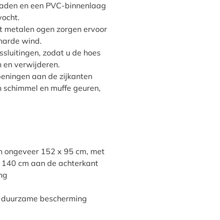
naden en een PVC-binnenlaag
vocht.
t metalen ogen zorgen ervoor
j harde wind.
tssluitingen, zodat u de hoes
 en verwijderen.
peningen aan de zijkanten
 schimmel en muffe geuren,
an ongeveer 152 x 95 cm, met
n 140 cm aan de achterkant
ing
or duurzame bescherming