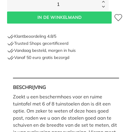
1
Toevoegen 
IN DE WINKELMAND
Klantbeoordeling 4.8/5
Trusted Shops gecertificeerd
Vandaag besteld, morgen in huis
Vanaf 50 euro gratis bezorgd
BESCHRIJVING
Zoekt u een beschermhoes voor en ruime
tuintafel met 6 of 8 tuinstoelen dan is dit een
optie. Om zeker te weten of deze hoes goed
past, raden we u aan de stoelen goed aan te
schuiven en de breedte van de set te meten, dit
is van rugleuning naar rugleuning. Hierna meet