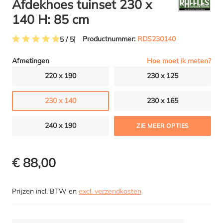
Afdekhoes tuinset 230 x
140 H: 85 cm
Productnummer:
RDS230140
5 / 5
Gemiddelde waardering van 5 van 5 sterren
Hoe moet ik meten?
Afmetingen
220 x 190
230 x 125
230 x 140
230 x 165
240 x 190
ZIE MEER OPTIES
€ 88,00
Prijzen incl. BTW en
excl. verzendkosten