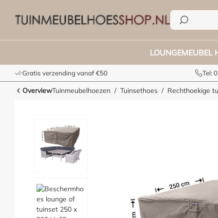
e zoekopdracht
Ga naar de hoofdnavigatie
LOUNGEMEUBEL 
Gratis verzending vanaf €50
Tel:
Overview
Tuinmeubelhoezen
Tuinsethoes
Rechthoekige t
Afbeeldingengalerij overslaan