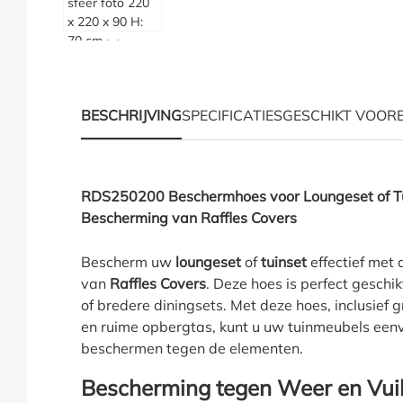
Hoe moet ik meten?
BESCHRIJVING
SPECIFICATIES
GESCHIKT VOOR
Productinformatie "Be
RDS250200 Beschermhoes voor Loungeset of Tu
Bescherming van Raffles Covers
Bescherm uw
loungeset
of
tuinset
effectief met
van
Raffles Covers
. Deze hoes is perfect gesch
of bredere diningsets. Met deze hoes, inclusief g
en ruime opbergtas, kunt u uw tuinmeubels eenv
beschermen tegen de elementen.
Bescherming tegen Weer en Vuil