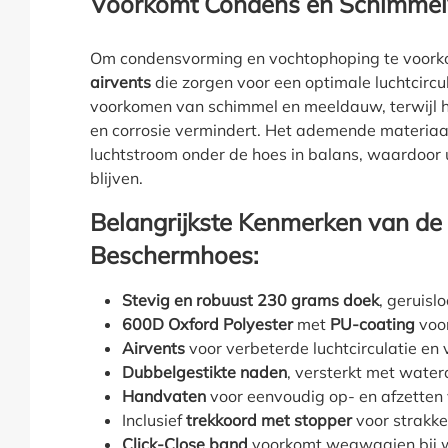
Voorkomt Condens en Schimme
Om condensvorming en vochtophoping te voorko
airvents
die zorgen voor een optimale luchtcircula
voorkomen van schimmel en meeldauw, terwijl h
en corrosie vermindert. Het ademende materia
luchtstroom onder de hoes in balans, waardoor 
blijven.
Belangrijkste Kenmerken van d
Beschermhoes:
Stevig en robuust 230 grams doek
, geruisl
600D Oxford Polyester
met
PU-coating
voor
Airvents
voor verbeterde luchtcirculatie en
Dubbelgestikte naden
, versterkt met wate
Handvaten
voor eenvoudig op- en afzetten
Inclusief
trekkoord met stopper
voor strakke
Click-Close band
voorkomt wegwaaien bij 