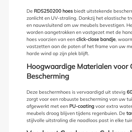
De
RDS250200 hoes
biedt uitstekende bescherm
zonlicht en UV-straling. Dankzij het elastische t
en nauwsluitend om uw meubels bevestigen. He
worden aangetrokken en vastgezet met de hand
hoes voorzien van een
click-close bandje
, waarm
vastzetten aan de poten of het frame van uw me
harde wind op zijn plek blijft.
Hoogwaardige Materialen voor 
Bescherming
Deze beschermhoes is vervaardigd uit stevig
60
zorgt voor een robuuste bescherming van uw tui
afgewerkt met een
PU-coating
voor extra wate
meubels droog blijven tijdens regenbuien. De
ta
stijlvolle uitstraling die naadloos past in elke tui