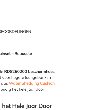
BEOORDELINGEN
schermhoes lounge of tuins
inset – Robuuste
 de
RDS250200 beschermhoes
ikt voor hogere loungebanken
ratis
Water Shedding Cushion
oudig het hele jaar door
 het Hele Jaar Door