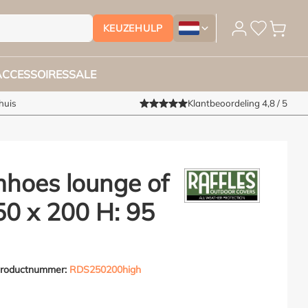
KEUZEHULP
Tuinmeubelhoesshop.nl - Vera
ACCESSOIRES
SALE
huis
Klantbeoordeling 4,8 / 5
hoes lounge of
50 x 200 H: 95
roductnummer:
RDS250200high
van 5 van 5 sterren