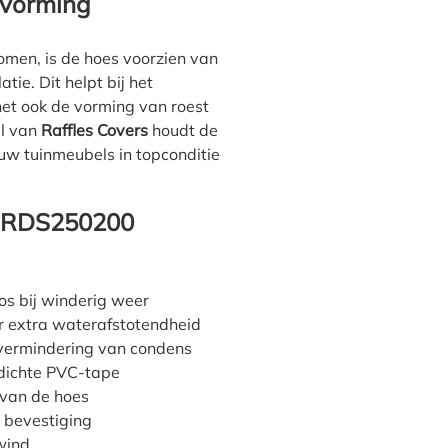
lvorming
men, is de hoes voorzien van
tie. Dit helpt bij het
et ook de vorming van roest
al van
Raffles Covers
houdt de
uw tuinmeubels in topconditie
e RDS250200
oos bij winderig weer
 extra waterafstotendheid
 vermindering van condens
rdichte PVC-tape
 van de hoes
 bevestiging
wind