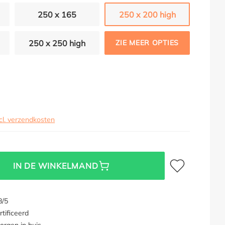
250 x 165
250 x 200 high
250 x 250 high
ZIE MEER OPTIES
cl. verzendkosten
Toevoegen aan verl
IN DE WINKELMAND
8/5
tificeerd
orgen in huis