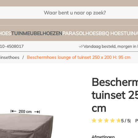
HOES
TUINMEUBELHOEZEN
PARASOLHOES
BBQ HOES
TUIN
 010-4508017
Vandaag besteld, morgen in 
uinsethoes
/
Beschermhoes lounge of tuinset 250 x 200 H: 95 cm
Bescherm
tuinset 2
cm
P
5 / 5
Gemiddelde waardering 
Afmetingen