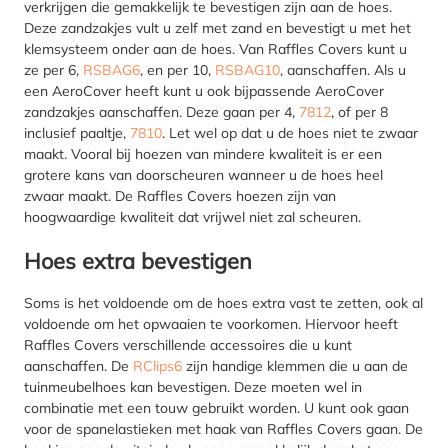
verkrijgen die gemakkelijk te bevestigen zijn aan de hoes.
Deze zandzakjes vult u zelf met zand en bevestigt u met het
klemsysteem onder aan de hoes. Van Raffles Covers kunt u
ze per 6,
RSBAG6
, en per 10,
RSBAG10
, aanschaffen. Als u
een AeroCover heeft kunt u ook bijpassende AeroCover
zandzakjes aanschaffen. Deze gaan per 4,
7812
, of per 8
inclusief paaltje,
7810
. Let wel op dat u de hoes niet te zwaar
maakt. Vooral bij hoezen van mindere kwaliteit is er een
grotere kans van doorscheuren wanneer u de hoes heel
zwaar maakt. De Raffles Covers hoezen zijn van
hoogwaardige kwaliteit dat vrijwel niet zal scheuren.
Hoes extra bevestigen
Soms is het voldoende om de hoes extra vast te zetten, ook al
voldoende om het opwaaien te voorkomen. Hiervoor heeft
Raffles Covers verschillende accessoires die u kunt
aanschaffen. De
RClips6
zijn handige klemmen die u aan de
tuinmeubelhoes kan bevestigen. Deze moeten wel in
combinatie met een touw gebruikt worden. U kunt ook gaan
voor de spanelastieken met haak van Raffles Covers gaan. De