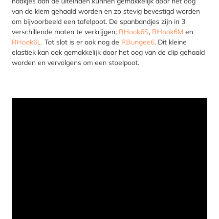
haakjes aan de uiteinden kunnen gemakkelijk door het oog
van de klem gehaald worden en zo stevig bevestigd worden
om bijvoorbeeld een tafelpoot. De spanbandjes zijn in 3
verschillende maten te verkrijgen;
RHook6S
,
RHook6M
en
RHook6L.
Tot slot is er ook nog de
RBungee6
. Dit kleine
elastiek kan ook gemakkelijk door het oog van de clip gehaald
worden en vervolgens om een stoelpoot.