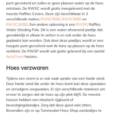
punt gecreëerd en zullen er geen plassen water op de hoes
ontstaan. De RWSC wordt gratis meegeleverd met de
meeste Raffles Covers. Deze zijn beschikbaar in 3
verschillende maten;
RWSC5050
,
RWSC8060
en
RWSC16060
. Een andere oplossing is een
RWSP
, Raffles
Water Sheding Pole. Dit is een water afvoerend paaltje dat
gemakkelijk in elkaar te zetten is en ook onder de hoes
geplaatst kan worden. Ook door deze paaltjes wordt er een
hoogste punt gecreëerd wat de kans op plassen op de hoes
verkleint. De RWSP wordt ook gratis geleverd bij een aantal
AeroCover
hoezen.
Hoes verzwaren
Tijdens een storm is er ook vaak sprake van een harde wind.
Door harde wind die onder de hoes komt kan deze opwaaien
en vervolgens wegwaaien. Er zijn verschillende manieren om
ervoor te zorgen dat de hoes op zijn plek blijft. De meeste
hoezen hebben een elastisch rijgkoord of
bevestigingsbandjes. Zorg dat deze goed vast zitten.
Bovendien zijn er op Tuinmeubel Hoes Shop zandzakjes te