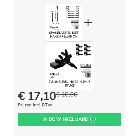
SPANELASTIEK MET
HAKEN 75/145 CM
TUINMEUBEL-HOES-KLEM 6
STUKS
€ 17,10
€ 18,00
Prijs voor iedereen:
In plaats van:
(5% opgeslagen)
Prijzen Incl. BTW
IN DE WINKELMAND