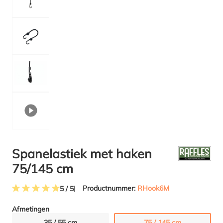
Spanelastiek met haken
75/145 cm
Productnummer:
RHook6M
5 / 5
Gemiddelde waardering van 5 van 5 sterren
Afmetingen
35 / 55 cm
75 / 145 cm