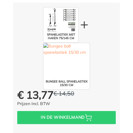
SPANELASTIEK MET
HAKEN 75/145 CM
BUNGEE BALL SPANELASTIEK
15/30 CM
€ 13,77
€ 14,50
Prijs voor iedereen:
In plaats van:
(5% opgeslagen)
Prijzen Incl. BTW
IN DE WINKELMAND