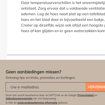
Door temperatuurverschillen is het onvermijdel
ontstaat. Zorg ervoor dat u voldoende ventilatie
ademen. Leg de hoes nooit plat op een tafelblad
hoes en het blad door er bijvoorbeeld een bakje,
Creëer op dezelfde wijze ook altijd een hoogste
hoes af kan glijden en er geen waterzakken kun
Geen aanbiedingen missen?
Ontvang tips en tricks, promoties en kortingen.
Abonneert u zich op onze nieuwsbrief:
*
VERZEND
Deze site wordt beschermd door reCAPTCHA en de Google
Privacybeleid
en
Gebruiksvoorwaarden
zijn van toepassing.
Ik heb de
gegevensbescherming informatie
gelezen.