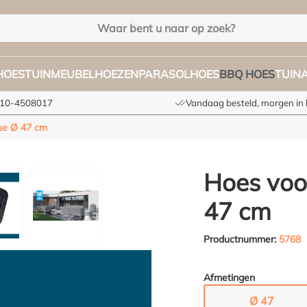
HOES
TUINMEUBELHOEZEN
PARASOLHOES
BBQ HOES
TUIN
 010-4508017
Vandaag besteld, morgen in 
ue Ø 47 cm
Hoes voo
47 cm
Productnummer:
5768
Afmetingen
Ø 47