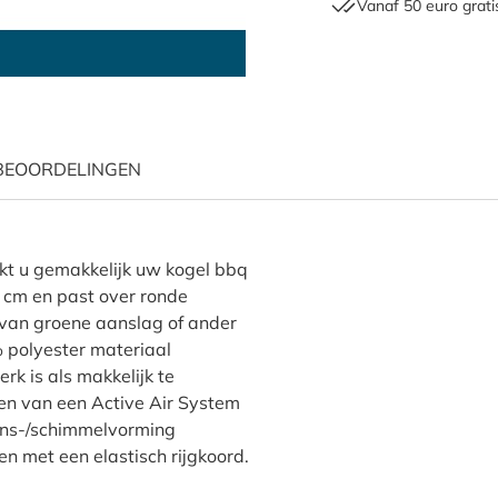
Vanaf 50 euro grati
BEOORDELINGEN
oes voor barbecue Ø 47 cm"
kt u gemakkelijk uw kogel bbq
 cm en past over ronde
van groene aanslag of ander
% polyester materiaal
rk is als makkelijk te
en van een Active Air System
ens-/schimmelvorming
n met een elastisch rijgkoord.