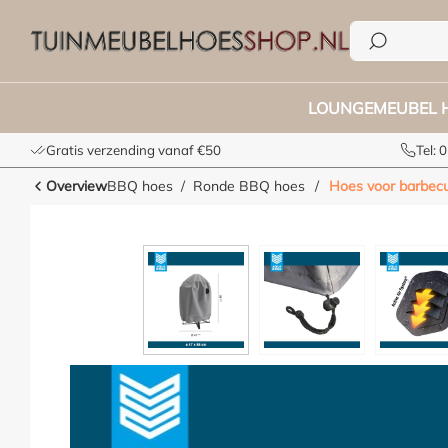
e zoekopdracht
Ga naar de hoofdnavigatie
LOUNGEMEUBEL 
Gratis verzending vanaf €50
Tel:
Overview
BBQ hoes
Ronde BBQ hoes
/
Hoes voor barbec
Afbeeldingengalerij overslaan