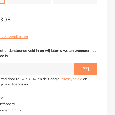
23,95
cl. verzendkosten
het onderstaande veld in en wij laten u weten wanneer het
ad is.
INFORMEER M
hermd door reCAPTCHA en de Google
Privacybeleid
en
ijn van toepassing.
8/5
tificeerd
orgen in huis