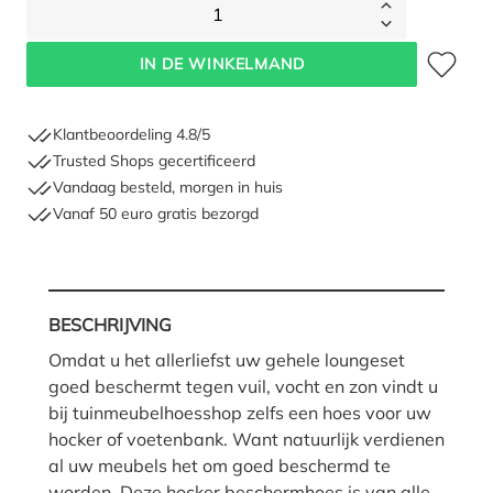
1
Toevoegen 
IN DE WINKELMAND
Klantbeoordeling 4.8/5
Trusted Shops gecertificeerd
Vandaag besteld, morgen in huis
Vanaf 50 euro gratis bezorgd
BESCHRIJVING
Omdat u het allerliefst uw gehele loungeset
goed beschermt tegen vuil, vocht en zon vindt u
bij tuinmeubelhoesshop zelfs een hoes voor uw
hocker of voetenbank. Want natuurlijk verdienen
al uw meubels het om goed beschermd te
worden. Deze hocker beschermhoes is van alle