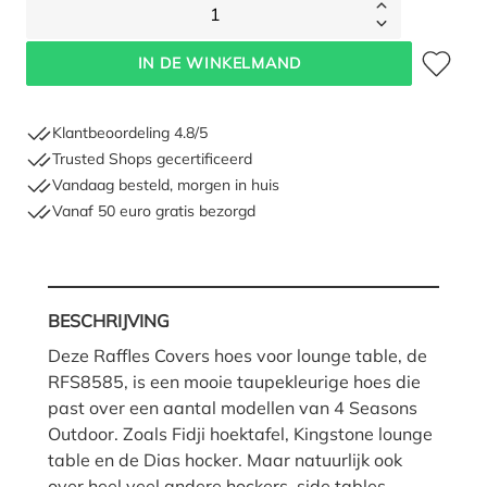
1
Toevoegen 
IN DE WINKELMAND
Klantbeoordeling 4.8/5
Trusted Shops gecertificeerd
Vandaag besteld, morgen in huis
Vanaf 50 euro gratis bezorgd
BESCHRIJVING
Deze Raffles Covers hoes voor lounge table, de
RFS8585, is een mooie taupekleurige hoes die
past over een aantal modellen van 4 Seasons
Outdoor. Zoals Fidji hoektafel, Kingstone lounge
table en de Dias hocker. Maar natuurlijk ook
over heel veel andere hockers, side tables,