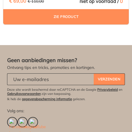
€ 69,00
(37.27% BESPAARD)
niet op voorraad /
0
€ 110,00
ZIE PRODUCT
Geen aanbiedingen missen?
Ontvang tips en tricks, promoties en kortingen.
Abonneert u zich op onze nieuwsbrief:
*
VERZENDEN
Deze site wordt beschermd door reCAPTCHA en de Google
Privacybeleid
en
Gebruiksvoorwaarden
zijn van toepassing.
Ik heb de
gegevensbescherming informatie
gelezen.
Volg ons: