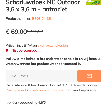
Schaduwdoek NC Outdoor
3,6 x 3,6 m - antraciet
Productnummer:
B506-04-36
€ 69,00
€ 110,00
Prijzen incl. BTW en
excl. verzendkosten
Niet op voorraad
Vul uw e-mailadres in het onderstaande veld in en wij laten u
weten wanneer het product weer op voorraad is.
INFORME
Deze site wordt beschermd door reCAPTCHA en de Google
Privacybeleid
en
Gebruiksvoorwaarden
zijn van toepassing.
Klantbeoordeling 4.8/5