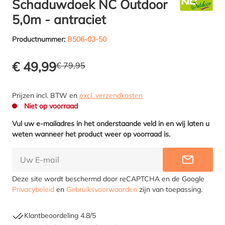
Schaduwdoek NC Outdoor
5,0m - antraciet
Productnummer:
B506-03-50
€ 49,99
€ 79,95
Prijzen incl. BTW en
excl. verzendkosten
Niet op voorraad
Vul uw e-mailadres in het onderstaande veld in en wij laten u
weten wanneer het product weer op voorraad is.
INFORME
Deze site wordt beschermd door reCAPTCHA en de Google
Privacybeleid
en
Gebruiksvoorwaarden
zijn van toepassing.
Klantbeoordeling 4.8/5