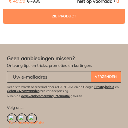
€ 49,99
(37.47% BESPAARD)
niet op voorraad /
0
€ 79,95
ZIE PRODUCT
Geen aanbiedingen missen?
Ontvang tips en tricks, promoties en kortingen.
Abonneert u zich op onze nieuwsbrief:
*
VERZENDEN
Deze site wordt beschermd door reCAPTCHA en de Google
Privacybeleid
en
Gebruiksvoorwaarden
zijn van toepassing.
Ik heb de
gegevensbescherming informatie
gelezen.
Volg ons: