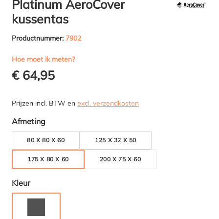
Platinum AeroCover
kussentas
Productnummer:
7902
Hoe moet ik meten?
€ 64,95
Prijzen incl. BTW en
excl. verzendkosten
Selecteer
Afmeting
80 X 80 X 60
125 X 32 X 50
175 X 80 X 60
200 X 75 X 60
Selecteer
Kleur
ANTRACIET