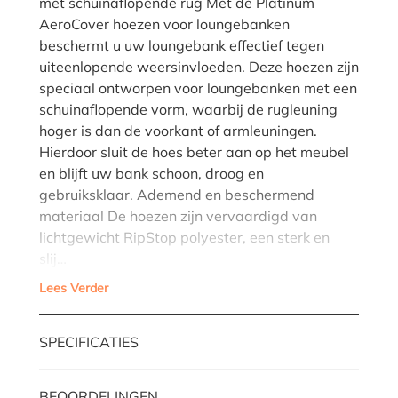
met schuinaflopende rug Met de Platinum
AeroCover hoezen voor loungebanken
beschermt u uw loungebank effectief tegen
uiteenlopende weersinvloeden. Deze hoezen zijn
speciaal ontworpen voor loungebanken met een
schuinaflopende vorm, waarbij de rugleuning
hoger is dan de voorkant of armleuningen.
Hierdoor sluit de hoes beter aan op het meubel
en blijft uw bank schoon, droog en
gebruiksklaar. Ademend en beschermend
materiaal De hoezen zijn vervaardigd van
lichtgewicht RipStop polyester, een sterk en
slij…
Lees Verder
SPECIFICATIES
BEOORDELINGEN