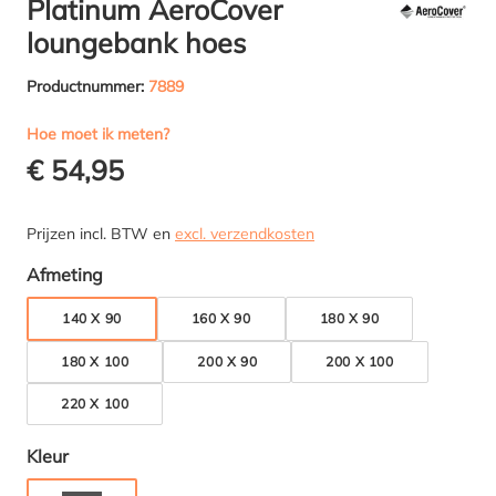
Platinum AeroCover
loungebank hoes
Productnummer:
7889
Hoe moet ik meten?
€ 54,95
Prijzen incl. BTW en
excl. verzendkosten
Selecteer
Afmeting
140 X 90
160 X 90
180 X 90
180 X 100
200 X 90
200 X 100
220 X 100
Selecteer
Kleur