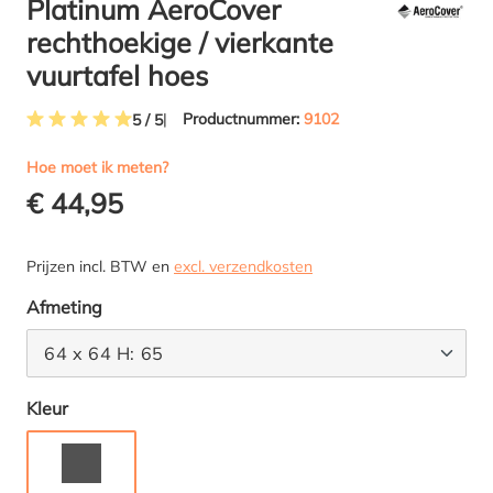
Platinum AeroCover
rechthoekige / vierkante
vuurtafel hoes
Productnummer:
9102
5 / 5
Gemiddelde waardering van 5 van 5 sterren
Hoe moet ik meten?
€ 44,95
Prijzen incl. BTW en
excl. verzendkosten
Selecteer
Afmeting
64 x 64 H: 65
Selecteer
Kleur
GRIJS