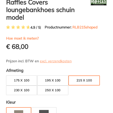
Raffles Covers
loungebankhoes schuin
model
Productnummer:
RLB215shaped
4.9 / 5
Gemiddelde waardering van 4.8 van 5 sterren
Hoe moet ik meten?
€ 68,00
Prijzen incl. BTW en
excl. verzendkosten
Selecteer
Afmeting
175 X 100
195 X 100
215 X 100
230 X 100
250 X 100
Selecteer
Kleur