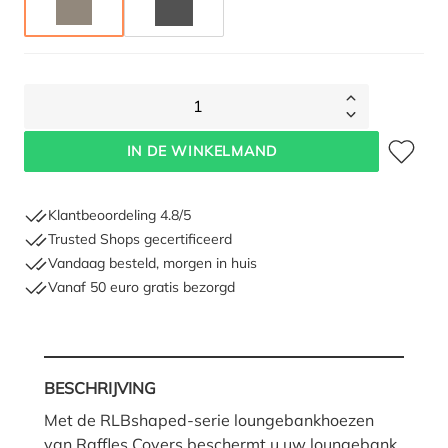
TAUPE
ANTRACIET
1
Toevoegen 
IN DE WINKELMAND
Klantbeoordeling 4.8/5
Trusted Shops gecertificeerd
Vandaag besteld, morgen in huis
Vanaf 50 euro gratis bezorgd
BESCHRIJVING
Met de RLBshaped-serie loungebankhoezen
van Raffles Covers beschermt u uw loungebank