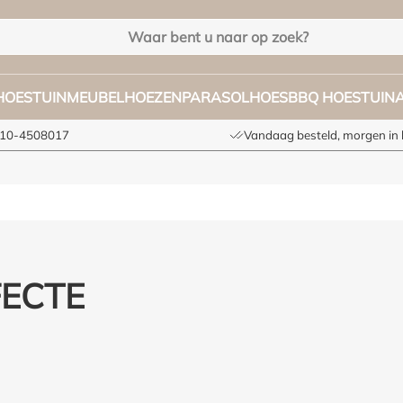
HOES
TUINMEUBELHOEZEN
PARASOLHOES
BBQ HOES
TUIN
 010-4508017
Vandaag besteld, morgen in 
FECTE