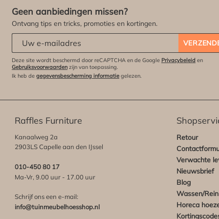
Geen aanbiedingen missen?
Ontvang tips en tricks, promoties en kortingen.
Abonneert u zich op onze nieuwsbrief:
*
VERZEND
Deze site wordt beschermd door reCAPTCHA en de Google
Privacybeleid
en
Gebruiksvoorwaarden
zijn van toepassing.
Ik heb de
gegevensbescherming informatie
gelezen.
Raffles Furniture
Shopservi
Kanaalweg 2a
Retour
2903LS Capelle aan den IJssel
Contactformu
Verwachte lev
010-450 80 17
Nieuwsbrief
Ma-Vr, 9.00 uur - 17.00 uur
Blog
Wassen/Rein
Schrijf ons een e-mail:
Horeca hoez
info@tuinmeubelhoesshop.nl
Kortingscode