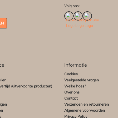
Volg ons:
EN
ce
Informatie
Cookies
lier
Veelgestelde vragen
ertijd (uitverkochte producten)
Welke hoes?
Over ons
Contact
igen
Verzenden en retourneren
en
Algemene voorwaarden
s
Privacy Policy