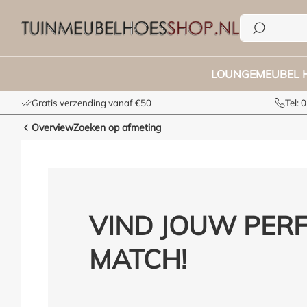
e zoekopdracht
Ga naar de hoofdnavigatie
LOUNGEMEUBEL 
Gratis verzending vanaf €50
Tel:
Overview
Zoeken op afmeting
VIND JOUW PER
MATCH!