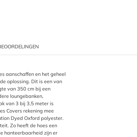
BEOORDELINGEN
dekhoes loungeset 350 x 30
oes aanschaffen en het geheel
e oplossing. Dit is een van
gte van 350 cm bij een
rdere loungebanken,
k van 3 bij 3,5 meter is
fles Covers rekening mee
ion Dyed Oxford polyester.
iteit. Zo heeft de hoes een
de hanteerbaarheid zijn er