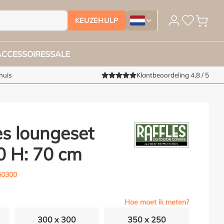
KEUZEHULP
Tuinmeubelhoesshop.nl - Vera
ACCESSOIRES
SALE
huis
Klantbeoordeling 4,8 / 5
s loungeset
0 H: 70 cm
50300
Hoe moet ik meten?
300 x 300
350 x 250