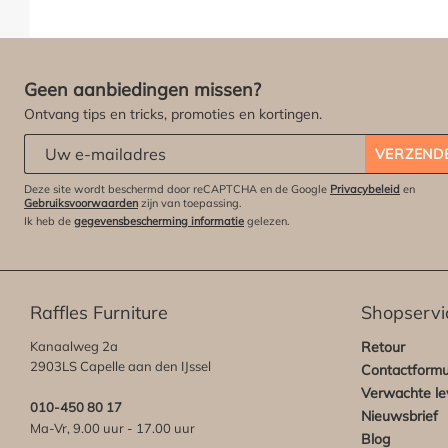
Geen aanbiedingen missen?
Ontvang tips en tricks, promoties en kortingen.
Abonneert u zich op onze nieuwsbrief:
*
VERZEND
Deze site wordt beschermd door reCAPTCHA en de Google
Privacybeleid
en
Gebruiksvoorwaarden
zijn van toepassing.
Ik heb de
gegevensbescherming informatie
gelezen.
Raffles Furniture
Shopservi
Kanaalweg 2a
Retour
2903LS Capelle aan den IJssel
Contactformu
Verwachte lev
010-450 80 17
Nieuwsbrief
Ma-Vr, 9.00 uur - 17.00 uur
Blog