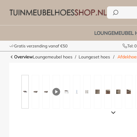
e zoekopdracht
Ga naar de hoofdnavigatie
LOUNGEMEUBEL 
Gratis verzending vanaf €50
Tel:
Overview
Loungemeubel hoes
Loungeset hoes
/
Afdekhoes
Afbeeldingengalerij overslaan