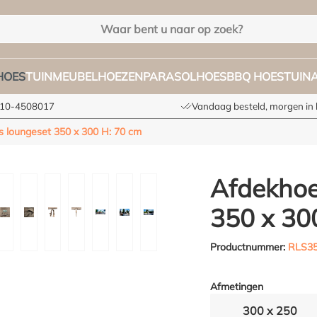
HOES
TUINMEUBELHOEZEN
PARASOLHOES
BBQ HOES
TUIN
 010-4508017
Vandaag besteld, morgen in 
 loungeset 350 x 300 H: 70 cm
Afdekhoe
350 x 30
Productnummer:
RLS3
Afmetingen
300 x 250