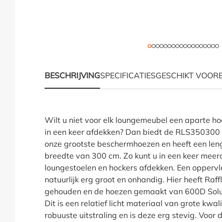
BESCHRIJVING
SPECIFICATIES
GESCHIKT VOOR
Productinformatie "Af
Wilt u niet voor elk loungemeubel een aparte h
in een keer afdekken? Dan biedt de RLS350300 d
onze grootste beschermhoezen en heeft een len
breedte van 300 cm. Zo kunt u in een keer mee
loungestoelen en hockers afdekken. Een oppervla
natuurlijk erg groot en onhandig. Hier heeft Raf
gehouden en de hoezen gemaakt van 600D Solut
Dit is een relatief licht materiaal van grote kwal
robuuste uitstraling en is deze erg stevig. Voor 