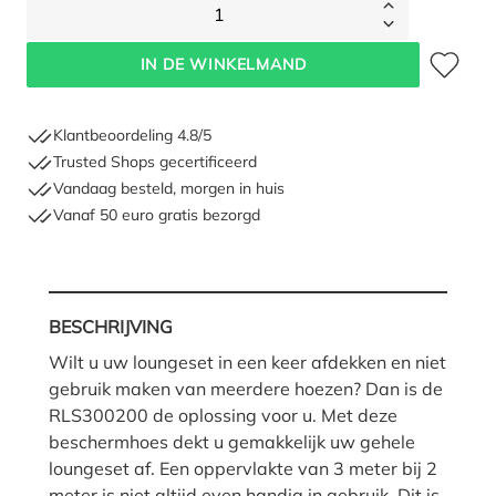
1
Toevoegen 
IN DE WINKELMAND
Klantbeoordeling 4.8/5
Trusted Shops gecertificeerd
Vandaag besteld, morgen in huis
Vanaf 50 euro gratis bezorgd
BESCHRIJVING
Wilt u uw loungeset in een keer afdekken en niet
gebruik maken van meerdere hoezen? Dan is de
RLS300200 de oplossing voor u. Met deze
beschermhoes dekt u gemakkelijk uw gehele
loungeset af. Een oppervlakte van 3 meter bij 2
meter is niet altijd even handig in gebruik. Dit is