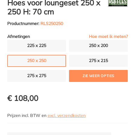
Hoes voor loungeset 250 x
250 H: 70 cm
Productnummer:
RLS250250
Hoe moet ik meten?
Afmetingen
225 x 225
250 x 200
250 x 250
275 x 215
275 x 275
ZIE MEER OPTIES
€ 108,00
Prijzen incl. BTW en
excl. verzendkosten