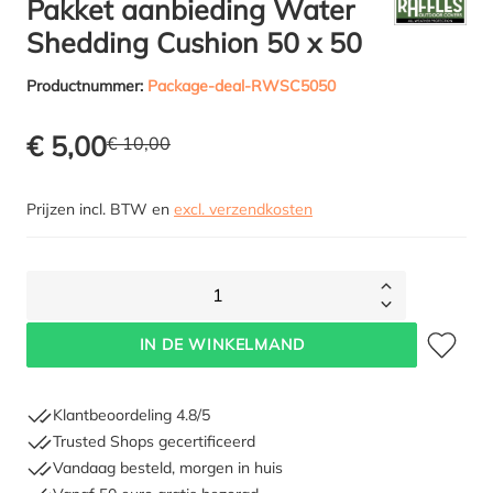
Pakket aanbieding Water
Shedding Cushion 50 x 50
Productnummer:
Package-deal-RWSC5050
€ 5,00
€ 10,00
Prijzen incl. BTW en
excl. verzendkosten
1
Toevoegen 
IN DE WINKELMAND
Klantbeoordeling 4.8/5
Trusted Shops gecertificeerd
Vandaag besteld, morgen in huis