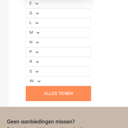
E
G
L
M
N
P
R
S
W
ALLES TONEN
Geen aanbiedingen missen?