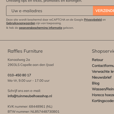
Ontvang tips en tricks, promoties en kortingen.
Abonneert u zich op onze nieuwsbrief:
*
VERZEND
Deze site wordt beschermd door reCAPTCHA en de Google
Privacybeleid
en
Gebruiksvoorwaarden
zijn van toepassing.
Ik heb de
gegevensbescherming informatie
gelezen.
Raffles Furniture
Shopservi
Kanaalweg 2a
Retour
2903LS Capelle aan den IJssel
Contactformu
Verwachte lev
010-450 80 17
Nieuwsbrief
Ma-Vr, 9.00 uur - 17.00 uur
Blog
Wassen/Rein
Schrijf ons een e-mail:
Horeca hoez
info@tuinmeubelhoesshop.nl
Kortingscode
KVK nummer: 68448961 (NL)
BTW nummer: NL857448730B01