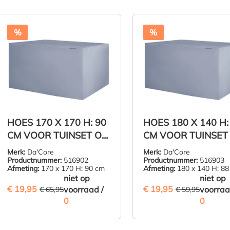
%
%
HOES 170 X 170 H: 90
HOES 180 X 140 H:
CM VOOR TUINSET OF
CM VOOR TUINSET
LOUNGESET
LOUNGESET
Merk:
Da'Core
Merk:
Da'Core
Productnummer:
516902
Productnummer:
516903
Afmeting:
170 x 170 H: 90 cm
Afmeting:
180 x 140 H: 88
niet op
niet op
€ 19,95
€ 19,95
(69.75% BESPAARD)
voorraad /
(66.72%
voorraa
€ 65,95
€ 59,95
0
0