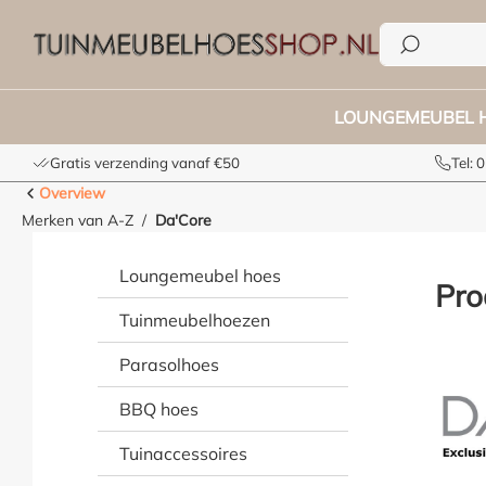
e zoekopdracht
Ga naar de hoofdnavigatie
LOUNGEMEUBEL 
Gratis verzending vanaf €50
Tel:
Overview
Merken van A-Z
Da'Core
Loungemeubel hoes
Pro
Tuinmeubelhoezen
Parasolhoes
BBQ hoes
Tuinaccessoires