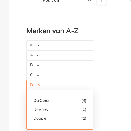
Position
Merken van A-Z
#
A
B
C
D
Da'Core
(4)
DeVries
(10)
Doppler
(1)