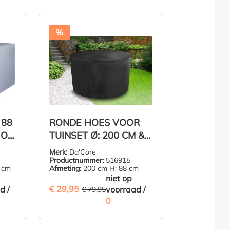
%
 88
RONDE HOES VOOR
 OF
TUINSET Ø: 200 CM &
H: 88 CM
Merk:
Da'Core
Productnummer:
516915
 cm
Afmeting:
200 cm H: 88 cm
niet op
€ 29,95
 BESPAARD)
d /
(62.54% BESPAARD)
voorraad /
€ 79,95
0