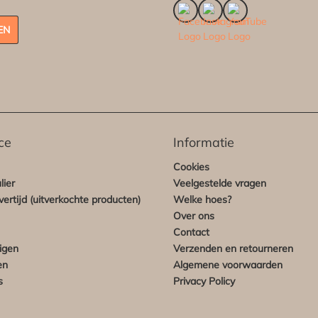
EN
ce
Informatie
Cookies
lier
Veelgestelde vragen
ertijd (uitverkochte producten)
Welke hoes?
Over ons
Contact
igen
Verzenden en retourneren
en
Algemene voorwaarden
s
Privacy Policy