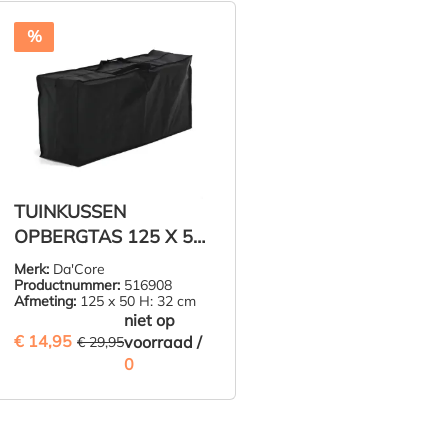
ZIE PRODUCT
ZIE PRODUCT
%
TUINKUSSEN
OPBERGTAS 125 X 50
H: 32 CM
Merk:
Da'Core
Productnummer:
516908
Afmeting:
125 x 50 H: 32 cm
niet op
€ 14,95
(50.08% BESPAARD)
voorraad /
€ 29,95
0
ZIE PRODUCT