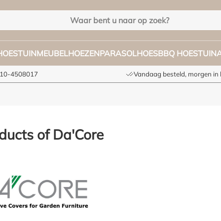
HOES
TUINMEUBELHOEZEN
PARASOLHOES
BBQ HOES
TUIN
 010-4508017
Vandaag besteld, morgen in 
ducts of Da'Core