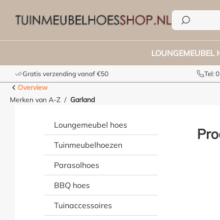
e zoekopdracht
Ga naar de hoofdnavigatie
LOUNGEMEUBEL 
Gratis verzending vanaf €50
Tel:
Overview
Merken van A-Z
Garland
Loungemeubel hoes
Pro
Tuinmeubelhoezen
Parasolhoes
BBQ hoes
Tuinaccessoires