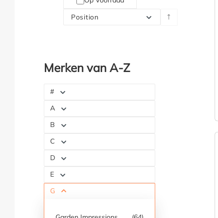
Op Voorraad
Position
Merken van A-Z
#
A
B
C
D
E
G
Garden Impressions
(64)