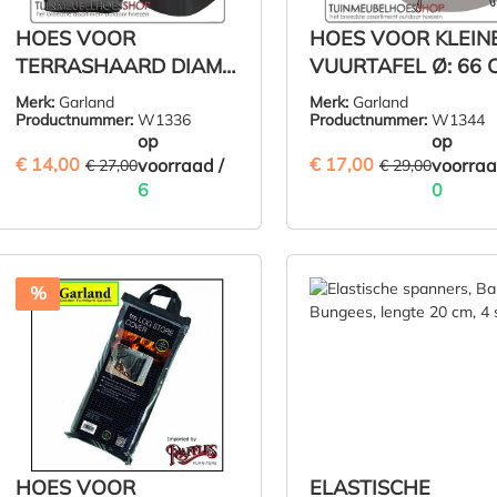
** D
Is du
HOES VOOR
HOES VOOR KLEIN
onze 
TERRASHAARD DIAM.
VUURTAFEL Ø: 66 
tuins
48 CM H: 84 CM
& H: 50 CM
Merk:
Garland
Merk:
Garland
merk
Productnummer:
W1336
Productnummer:
W1344
allee
op
op
Eurot
€ 14,00
€ 17,00
(48.15% BESPAARD)
voorraad /
(41.38%
voorraa
€ 27,00
€ 29,00
6
0
Sp
Po
€ 14,00
€ 17,00
IN DE WINKELMAND
IN DE WINK
Mater
%
Coat
Afwe
UV-b
Vent
HOES VOOR
ELASTISCHE