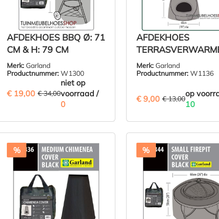
voge
comp
er vo
wind
AFDEKHOES BBQ Ø: 71
AFDEKHOES
word
CM & H: 79 CM
TERRASVERWARM
uitzi
Ø: 48/21 CM & H: 8
Merk:
Garland
Merk:
Garland
De tu
CM
Productnummer:
W1300
Productnummer:
W1136
niet op
rech
€ 19,00
zijn
(44.12% BESPAARD)
voorraad /
op voorr
€ 34,00
€ 9,00
(30.77% 
€ 13,00
kant 
0
10
toe, 
typis
ande
€ 9,00
ZIE PRODUCT
IN DE WINKE
vorm
%
%
** T
mind
manu
not 
dama
be s