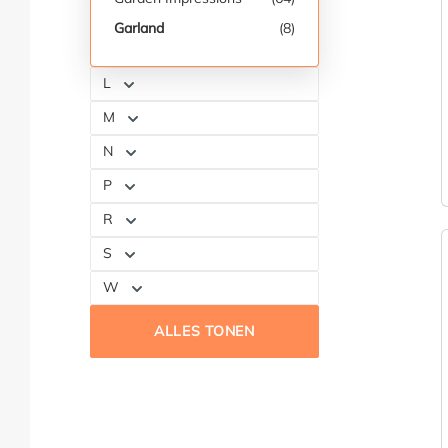
Garland
(8)
L
M
N
P
R
S
W
ALLES TONEN