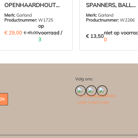
verm
OPENHAARDHOUT
SPANNERS, BALL
REK 104 X 35 H: 96 CM
BUNGEES, LENGTE 
Beve
Merk:
Garland
Merk:
Garland
CM, 4 STUKS
Productnummer:
W1725
Productnummer:
W2266
elijk
op
€ 29,00
Kwal
(35.56% BESPAARD)
voorraad /
niet op voorraa
€ 45,00
€ 13,50
eling
3
0
Leve
€ 29,00
IN DE WINKELMAND
ZIE PRODUCT
Volg ons:
Garl
Deze
door
EN
zeer
gelev
zijn 
van p
uits
de n