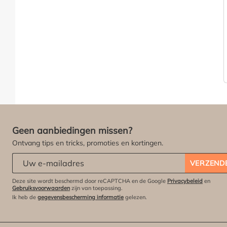
Geen aanbiedingen missen?
Ontvang tips en tricks, promoties en kortingen.
Abonneert u zich op onze nieuwsbrief:
*
VERZEND
Deze site wordt beschermd door reCAPTCHA en de Google
Privacybeleid
en
Gebruiksvoorwaarden
zijn van toepassing.
Ik heb de
gegevensbescherming informatie
gelezen.