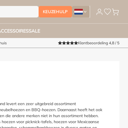
KEUZEHULP
Tuinmeubelhoesshop.nl - Vera
ACCESSOIRES
SALE
huis
Klantbeoordeling 4,8 / 5
nd levert een zeer uitgebreid assortiment
meubelhoezen en BBQ-hoezen. Daarnaast heeft het ook
en die andere merken niet in hun assortiment hebben.
s hoezen voor picknick-tafels, hoezen voor Mexicaanse
ashaarden, schommelbankhoezen in diverse maten en