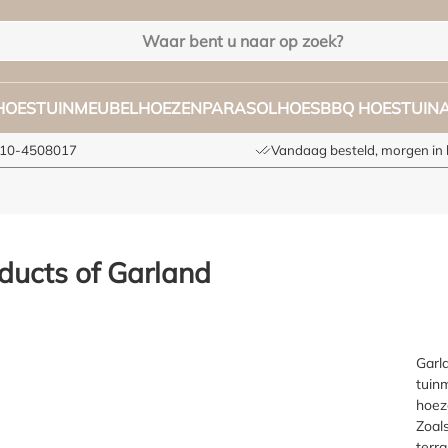
HOES
TUINMEUBELHOEZEN
PARASOLHOES
BBQ HOES
TUIN
 010-4508017
Vandaag besteld, morgen in 
ducts of Garland
Garla
tuin
hoez
Zoal
terr