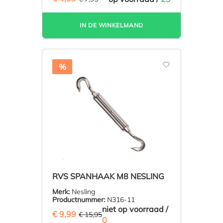
IN DE WINKELMAND
%
RVS SPANHAAK M8 NESLING
Merk:
Nesling
Productnummer:
N316-11
niet op voorraad /
€ 9,99
(37.37% BESPAARD)
€ 15,95
0