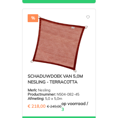
%
SCHADUWDOEK VAN 5,0M
NESLING - TERRACOTTA
Merk:
Nesling
Productnummer:
N504-082-45
Afmeting:
5,0 x 5,0m
op voorraad /
€ 218,00
(12.45% BESPAARD)
€ 249,00
3