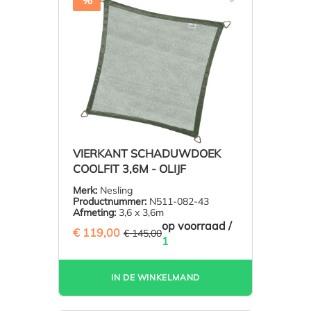
%
VIERKANT SCHADUWDOEK
COOLFIT 3,6M - OLIJF
Merk:
Nesling
Productnummer:
N511-082-43
Afmeting:
3,6 x 3,6m
op voorraad /
€ 119,00
(17.93% BESPAARD)
€ 145,00
1
IN DE WINKELMAND