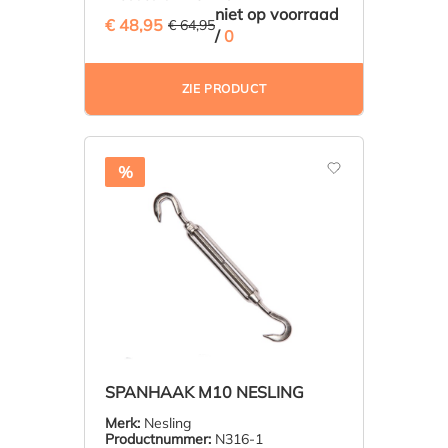
niet op voorraad
€ 48,95
(24.63% BESPAARD)
€ 64,95
/
0
ZIE PRODUCT
%
SPANHAAK M10 NESLING
Merk:
Nesling
Productnummer:
N316-1