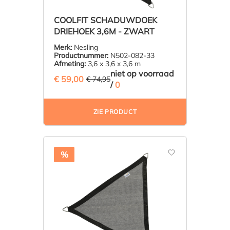
COOLFIT SCHADUWDOEK
DRIEHOEK 3,6M - ZWART
Merk:
Nesling
Productnummer:
N502-082-33
Afmeting:
3,6 x 3,6 x 3,6 m
niet op voorraad
€ 59,00
(21.28% BESPAARD)
€ 74,95
/
0
ZIE PRODUCT
%