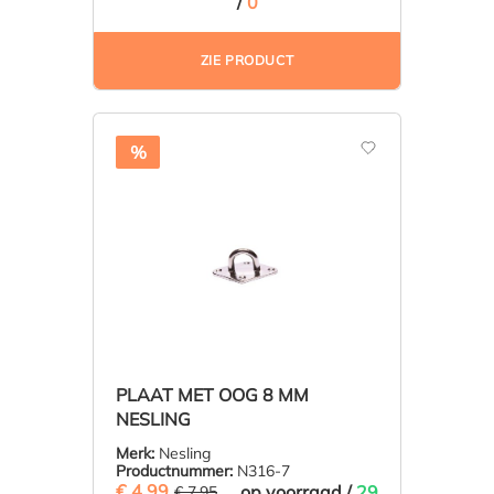
/
0
ZIE PRODUCT
%
PLAAT MET OOG 8 MM
NESLING
Merk:
Nesling
Productnummer:
N316-7
€ 4,99
(37.23% BESPAARD)
op voorraad /
29
€ 7,95