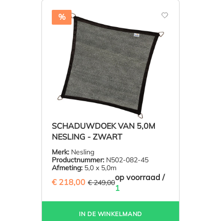
%
SCHADUWDOEK VAN 5,0M
NESLING - ZWART
Merk:
Nesling
Productnummer:
N502-082-45
Afmeting:
5,0 x 5,0m
op voorraad /
€ 218,00
(12.45% BESPAARD)
€ 249,00
1
IN DE WINKELMAND