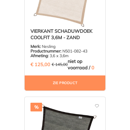
VIERKANT SCHADUWDOEK
COOLFIT 3,6M - ZAND
Merk:
Nesling
Productnummer:
N501-082-43
Afmeting:
3,6 x 3,6m
niet op
€ 125,00
(13.79% BESPAARD)
€ 145,00
voorraad /
0
ZIE PRODUCT
%