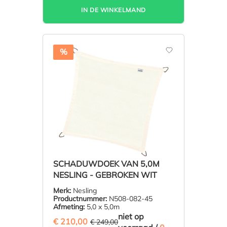
IN DE WINKELMAND
%
SCHADUWDOEK VAN 5,0M
NESLING - GEBROKEN WIT
Merk:
Nesling
Productnummer:
N508-082-45
Afmeting:
5,0 x 5,0m
niet op
€ 210,00
(15.66% BESPAARD)
€ 249,00