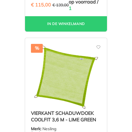
op voorraad /
€ 115,00
(17.27% BESPAARD)
€ 139,00
1
IN DE WINKELMAND
%
VIERKANT SCHADUWDOEK
COOLFIT 3,6 M - LIME GREEN
Merk:
Nesling