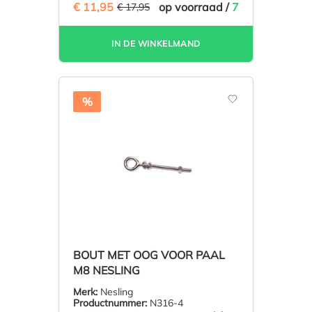
€ 11,95
(33.43% BESPAARD)
op voorraad /
7
€ 17,95
IN DE WINKELMAND
%
BOUT MET OOG VOOR PAAL
M8 NESLING
Merk:
Nesling
Productnummer:
N316-4