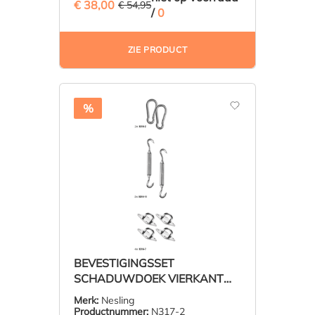
€ 38,00
(30.85% BESPAARD)
€ 54,95
/
0
ZIE PRODUCT
%
BEVESTIGINGSSET
SCHADUWDOEK VIERKANT
NESLING
Merk:
Nesling
Productnummer:
N317-2