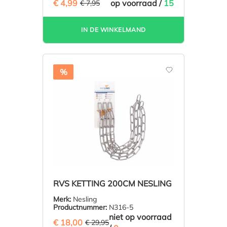
€ 4,99
(37.23% BESPAARD)
op voorraad /
15
€ 7,95
IN DE WINKELMAND
%
RVS KETTING 200CM NESLING
Merk:
Nesling
Productnummer:
N316-5
niet op voorraad
€ 18,00
(39.9% BESPAARD)
€ 29,95