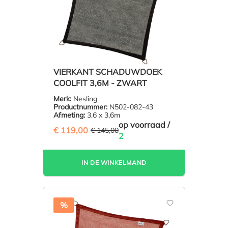
VIERKANT SCHADUWDOEK
COOLFIT 3,6M - ZWART
Merk:
Nesling
Productnummer:
N502-082-43
Afmeting:
3,6 x 3,6m
op voorraad /
€ 119,00
(17.93% BESPAARD)
€ 145,00
2
IN DE WINKELMAND
%