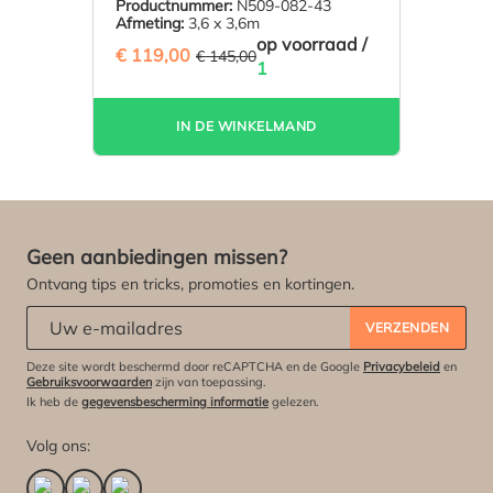
Productnummer:
N509-082-43
Afmeting:
3,6 x 3,6m
op voorraad /
€ 119,00
(17.93% BESPAARD)
€ 145,00
1
IN DE WINKELMAND
Geen aanbiedingen missen?
Ontvang tips en tricks, promoties en kortingen.
Abonneert u zich op onze nieuwsbrief:
*
VERZENDEN
Deze site wordt beschermd door reCAPTCHA en de Google
Privacybeleid
en
Gebruiksvoorwaarden
zijn van toepassing.
Ik heb de
gegevensbescherming informatie
gelezen.
Volg ons: