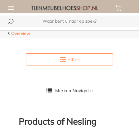
de hoofdinhoud
Overview
Filter
Merken Navigatie
Products of Nesling