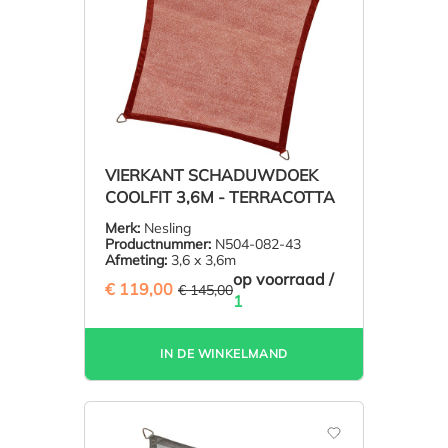
VIERKANT SCHADUWDOEK
COOLFIT 3,6M - TERRACOTTA
Merk:
Nesling
Productnummer:
N504-082-43
Afmeting:
3,6 x 3,6m
op voorraad /
€ 119,00
(17.93% BESPAARD)
€ 145,00
1
IN DE WINKELMAND