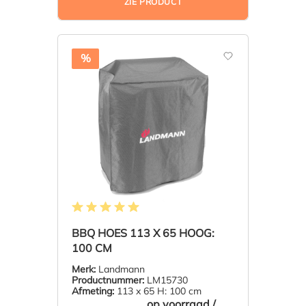
ZIE PRODUCT
%
Gemiddelde waardering van 5 van 5 sterren
BBQ HOES 113 X 65 HOOG:
100 CM
Merk:
Landmann
Productnummer:
LM15730
Afmeting:
113 x 65 H: 100 cm
op voorraad /