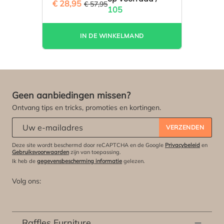
€ 28,95
(50.04% BESPAARD)
€ 57,95
105
IN DE WINKELMAND
Geen aanbiedingen missen?
Ontvang tips en tricks, promoties en kortingen.
Abonneert u zich op onze nieuwsbrief:
*
VERZENDEN
Deze site wordt beschermd door reCAPTCHA en de Google
Privacybeleid
en
Gebruiksvoorwaarden
zijn van toepassing.
Ik heb de
gegevensbescherming informatie
gelezen.
Volg ons:
Raffles Furniture