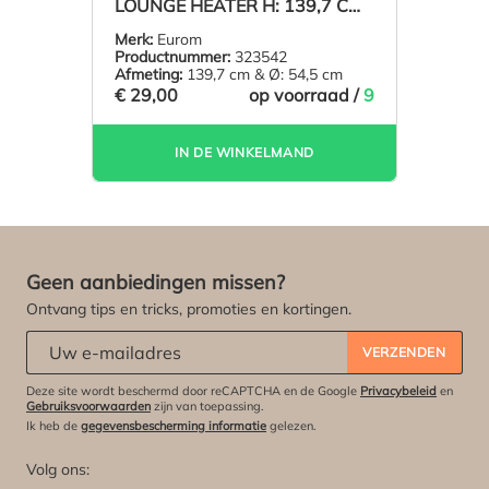
LOUNGE HEATER H: 139,7 CM
Ø: 54,5 CM
Merk:
Eurom
Productnummer:
323542
Afmeting:
139,7 cm & Ø: 54,5 cm
€ 29,00
op voorraad /
9
IN DE WINKELMAND
Geen aanbiedingen missen?
Ontvang tips en tricks, promoties en kortingen.
Abonneert u zich op onze nieuwsbrief:
*
VERZENDEN
Deze site wordt beschermd door reCAPTCHA en de Google
Privacybeleid
en
Gebruiksvoorwaarden
zijn van toepassing.
Ik heb de
gegevensbescherming informatie
gelezen.
Volg ons: