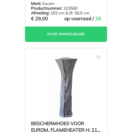
56,5 CM
Merk:
Eurom
Productnummer:
323580
Afmeting:
183 cm & Ø: 56,5 cm
€ 29,00
op voorraad /
26
IN DE WINKELMAND
BESCHERMHOES VOOR
EUROM, FLAMEHEATER H: 212