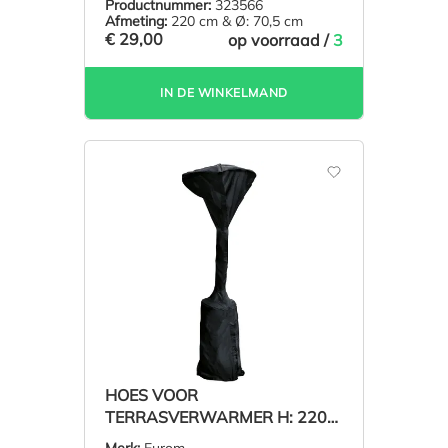
Productnummer:
323566
Afmeting:
220 cm & Ø: 70,5 cm
€ 29,00
op voorraad /
3
IN DE WINKELMAND
HOES VOOR
TERRASVERWARMER H: 220
CM Ø: 76 CM